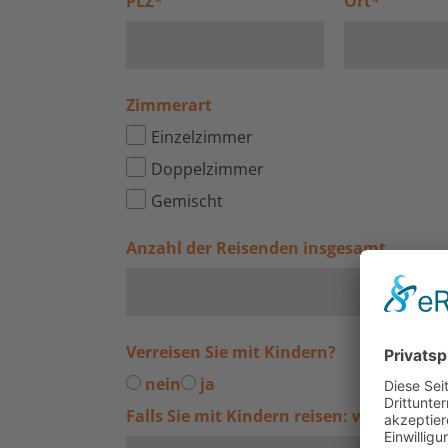
PLZ
*
Ort
*
Zimmerart
Einzelzimmer
Doppelzimmer
Gemischt
Anzahl der Reisenden insgesamt
Verreisen Sie mit Kindern?
nein
ja
Falls Sie mit Kindern reisen: wie alt sin