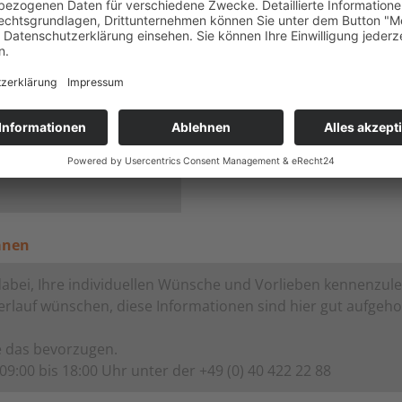
iwillig und unverbindlich)
änen