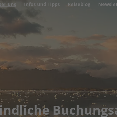
ber uns
Infos und Tipps
Reiseblog
Newslet
indliche Buchungs