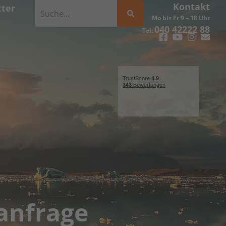
Kontakt
ter
Mo bis Fr 9 – 18 Uhr
040 42222 88
Tel:
anfrage