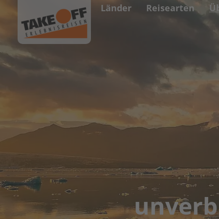
Länder
Reisearten
Ü
unverb