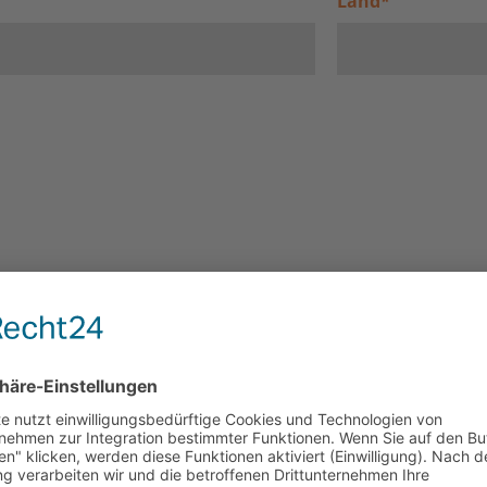
Land
*
d Ihre Kinder am Rückreisetag?