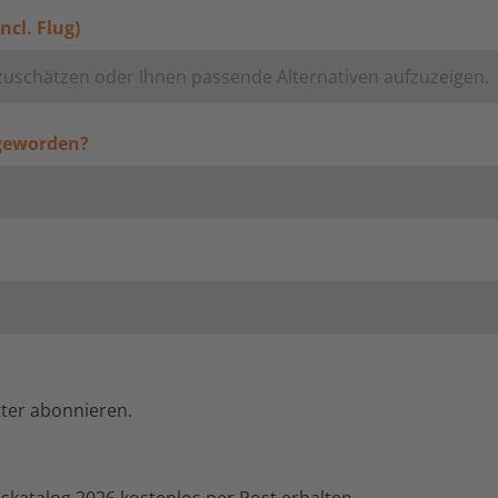
ncl. Flug)
 geworden?
tter abonnieren.
nskatalog 2026 kostenlos per Post erhalten.