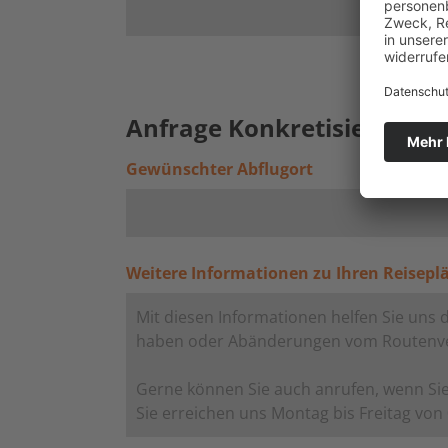
Anfrage Konkretisieren (fre
Gewünschter Abflugort
Weitere Informationen zu Ihren Reisepl