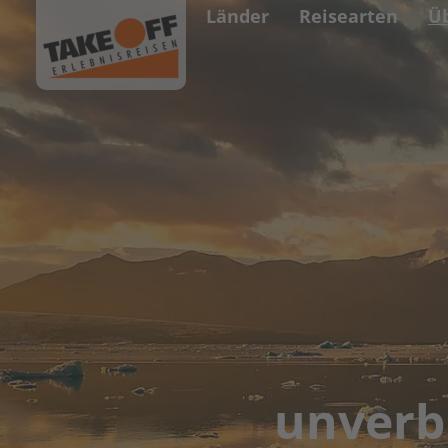
Länder
Reisearten
Ü
unverb