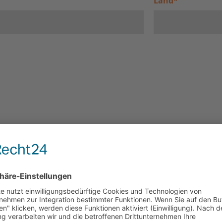
Land
*
d Ihre Kinder am Rückreisetag?