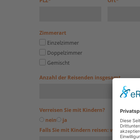
PLZ
*
Ort
*
Zimmerart
Einzelzimmer
Doppelzimmer
Gemischt
Anzahl der Reisenden insgesamt
Verreisen Sie mit Kindern?
nein
ja
Falls Sie mit Kindern reisen: wie alt sin