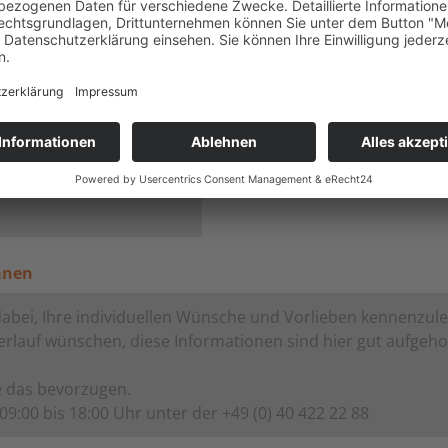
iwillig und unverbindlich)
änen