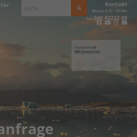
Kontakt
ter
Mo bis Fr 9 – 18 Uhr
040 42222 88
Tel:
anfrage