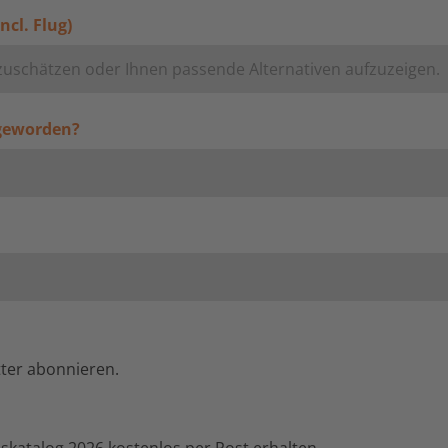
ncl. Flug)
 geworden?
tter abonnieren.
nskatalog 2026 kostenlos per Post erhalten.