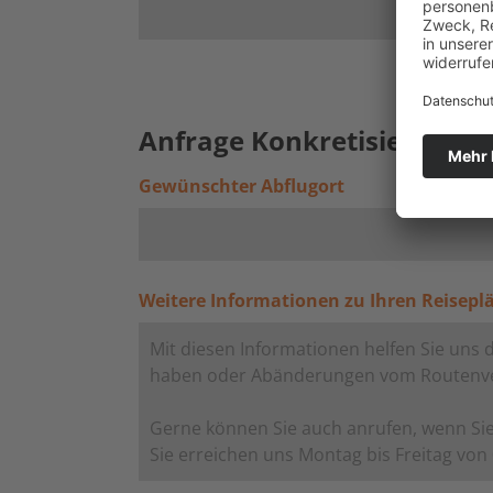
Anfrage Konkretisieren (fre
Gewünschter Abflugort
Weitere Informationen zu Ihren Reisepl