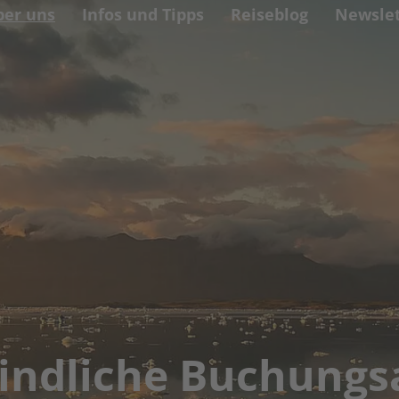
ber uns
Infos und Tipps
Reiseblog
Newslet
indliche Buchungs