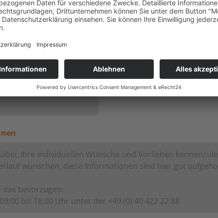
iwillig und unverbindlich)
änen