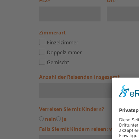
PLZ
*
Ort
*
Zimmerart
Einzelzimmer
Doppelzimmer
Gemischt
Anzahl der Reisenden insgesamt
Verreisen Sie mit Kindern?
nein
ja
Falls Sie mit Kindern reisen: wie alt sin