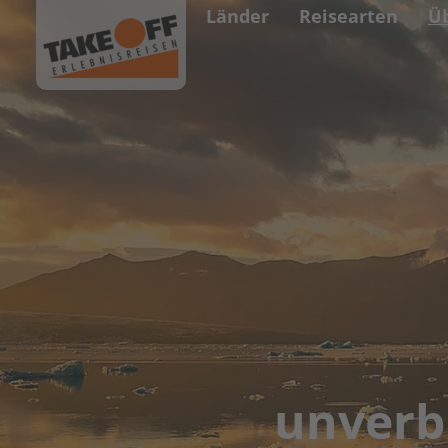
Länder
Reisearten
Ü
unverb