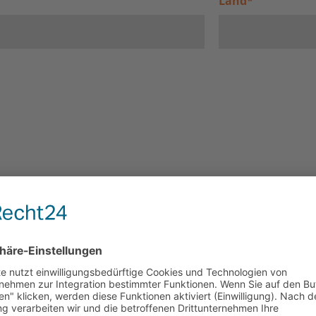
Land
*
d Ihre Kinder am Rückreisetag?