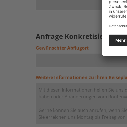
Anfrage Konkretisieren (fre
Gewünschter Abflugort
Weitere Informationen zu Ihren Reisepl