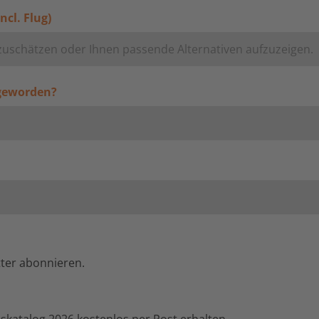
ncl. Flug)
 geworden?
tter abonnieren.
nskatalog 2026 kostenlos per Post erhalten.