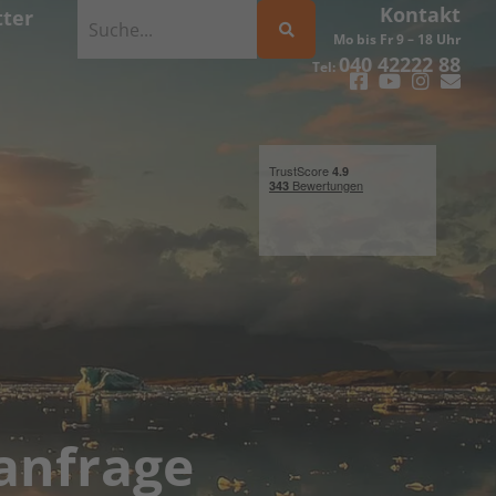
Kontakt
ter
Mo bis Fr 9 – 18 Uhr
040 42222 88
Tel:
anfrage