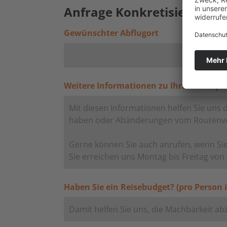
Anfrage Konkretisieren (fre
Gewünschter Abflugort
Weitere Informationen zu Ihren Reisepl
Haben Sie ein Reisebudget? (pro Person i