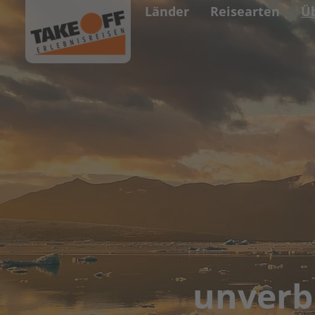
Länder
Reisearten
Ü
unverb