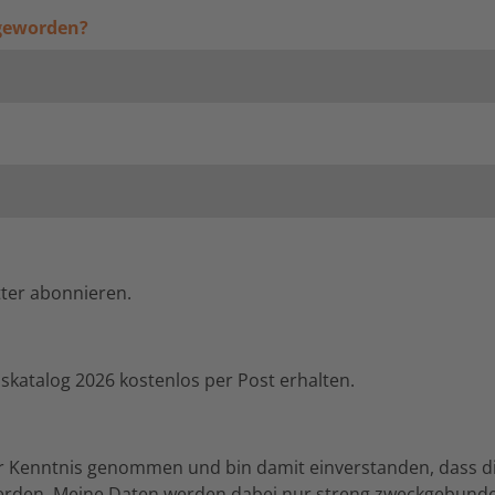
 geworden?
tter abonnieren.
nskatalog 2026 kostenlos per Post erhalten.
r Kenntnis genommen und bin damit einverstanden, dass d
werden. Meine Daten werden dabei nur streng zweckgebund