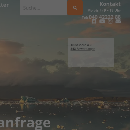
Kontakt
ter
Mo bis Fr 9 – 18 Uhr
040 42222 88
Tel:
anfrage