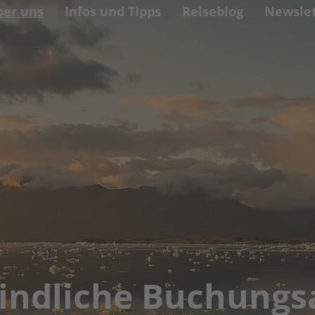
ber uns
Infos und Tipps
Reiseblog
Newslet
indliche Buchungs