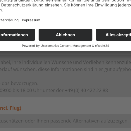
iwillig und unverbindlich)
änen
ncl. Flug)