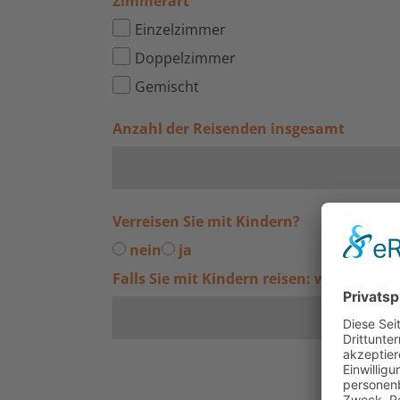
Zimmerart
Einzelzimmer
Doppelzimmer
Gemischt
Anzahl der Reisenden insgesamt
Verreisen Sie mit Kindern?
nein
ja
Falls Sie mit Kindern reisen: wie alt sin