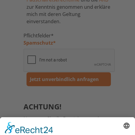
zur Kenntnis genommen und erkläre
mich mit deren Geltung
einverstanden.
Pflichtfelder*
Spamschutz
*
ACHTUNG!
Nur wenn Sie die Bestätigungsseite
angezeigt bekommen und eine Email
mit der Zusammenfassung der