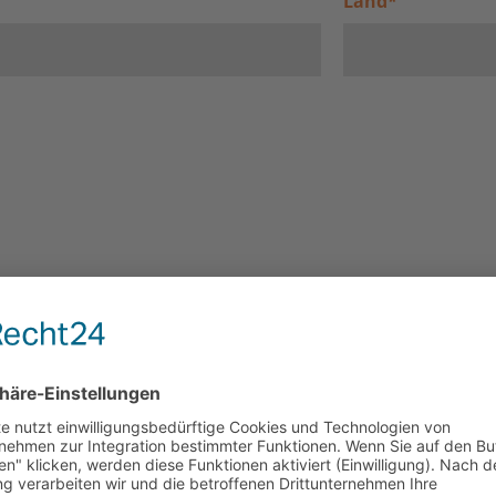
Land
*
d Ihre Kinder am Rückreisetag?