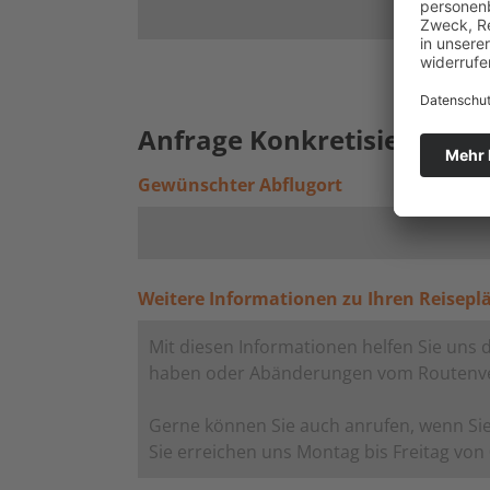
Anfrage Konkretisieren (fre
Gewünschter Abflugort
Weitere Informationen zu Ihren Reisepl