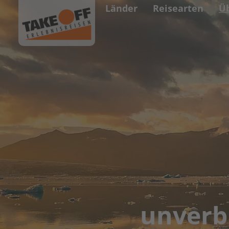
Länder
Reisearten
Ü
unverb