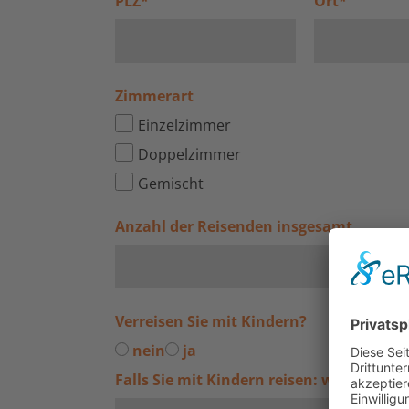
PLZ
*
Ort
*
Zimmerart
Einzelzimmer
Doppelzimmer
Gemischt
Anzahl der Reisenden insgesamt
Verreisen Sie mit Kindern?
nein
ja
Falls Sie mit Kindern reisen: wie alt sin