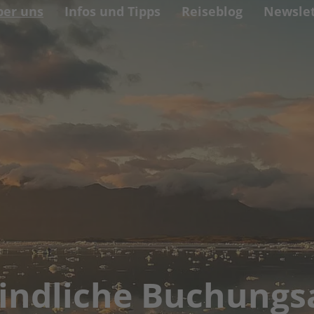
ber uns
Infos und Tipps
Reiseblog
Newslet
indliche Buchungs