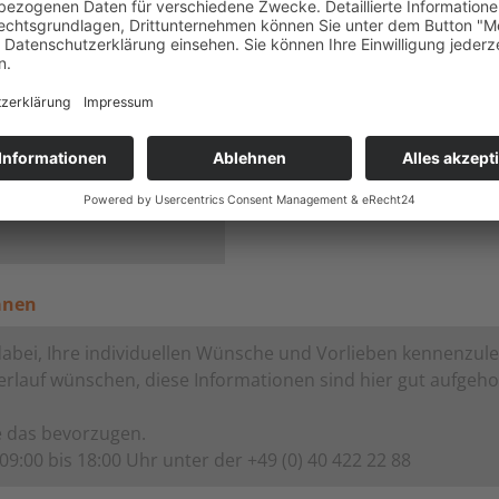
iwillig und unverbindlich)
änen