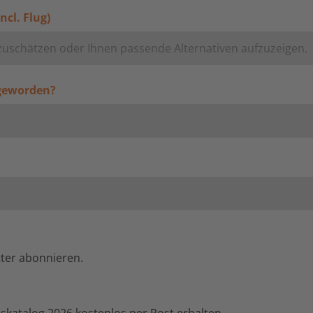
ncl. Flug)
 geworden?
tter abonnieren.
nskatalog 2026 kostenlos per Post erhalten.