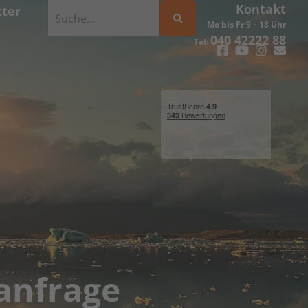
Kontakt
ter
Mo bis Fr 9 – 18 Uhr
040 42222 88
Tel:
anfrage