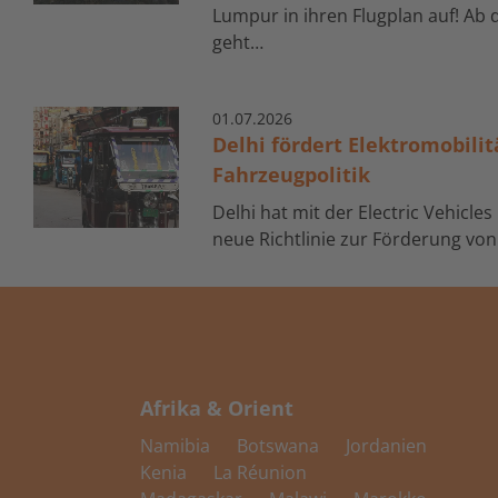
Lumpur in ihren Flugplan auf! Ab
geht…
01.
07.
2026
Delhi fördert Elektromobili
Fahrzeugpolitik
Delhi hat mit der Electric Vehicles
neue Richtlinie zur Förderung vo
Afrika & Orient
Namibia
Botswana
Jordanien
Kenia
La Réunion