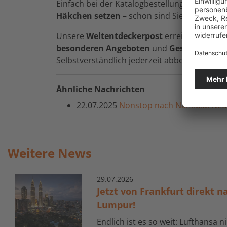
Einfach bei der Katalogbestellung
Ihre E-Ma
Häkchen setzen
– schon sind Sie dabei!
Unsere
Weltentdeckerpost
erreicht Sie etw
besonderen Angeboten
und
Geschichten 
Selbstverständlich jederzeit abbestellbar.
Ähnliche Nachrichten
22.07.2025
Nonstop nach Namibia: Neue
Weitere News
29.
07.
2026
Jetzt von Frankfurt direkt n
Lumpur!
Endlich ist es so weit: Lufthansa 