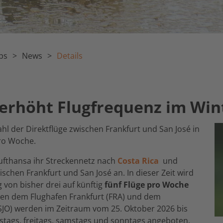
ps
News
Details
 erhöht Flugfrequenz im Win
hl der Direktflüge zwischen Frankfurt und San José in
pro Woche.
ufthansa ihr Streckennetz nach
Costa Rica
und
schen Frankfurt und San José an. In dieser Zeit wird
 von bisher drei auf künftig
fünf Flüge pro Woche
chen dem Flughafen Frankfurt (FRA) und dem
(SJO) werden im Zeitraum vom 25. Oktober 2026 bis
stags, freitags, samstags und sonntags angeboten.