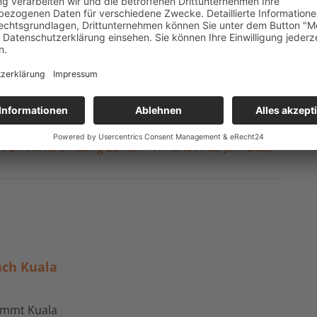
il-Adresse angeben
und das entsprechende
a
alle 14 Tage
– mit
frischer Reiseinspiration,
von unterwegs
, die Lust aufs Entdecken machen.
 Direktverbindung Zürich – Windhoek ab Juni 2026
ach Kuala
nimmt Kuala