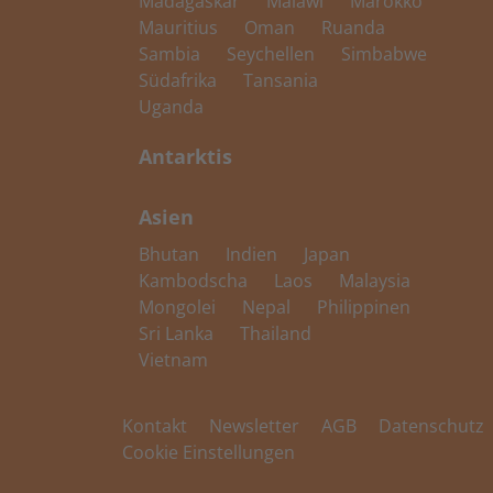
Madagaskar
Malawi
Marokko
Mauritius
Oman
Ruanda
Sambia
Seychellen
Simbabwe
Südafrika
Tansania
Uganda
Antarktis
Asien
Bhutan
Indien
Japan
Kambodscha
Laos
Malaysia
Mongolei
Nepal
Philippinen
Sri Lanka
Thailand
Vietnam
Kontakt
Newsletter
AGB
Datenschutz
Cookie Einstellungen