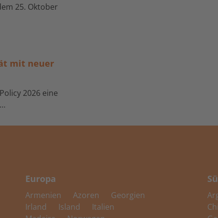
 dem 25. Oktober
tät mit neuer
 Policy 2026 eine
n…
Europa
Sü
Armenien
Azoren
Georgien
Ar
Irland
Island
Italien
Ch