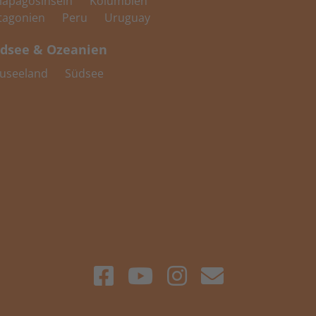
lapagosinseln
Kolumbien
tagonien
Peru
Uruguay
dsee & Ozeanien
useeland
Südsee