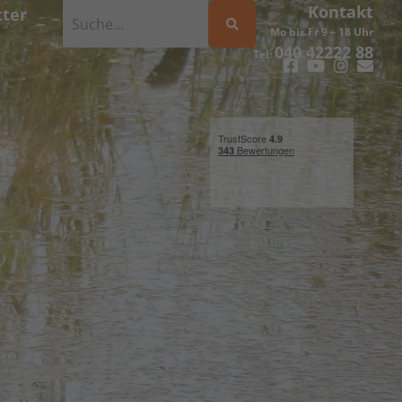
Kontakt
ter
Mo bis Fr 9 – 18 Uhr
040 42222 88
Tel: