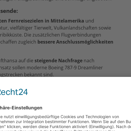
isende:
ten Fernreisezielen in Mittelamerika
und
r, vielfältiger Tierwelt, Vulkanlandschaften sowie
ribikküste. Die zusätzlichen Flugverbindungen
 schaffen zugleich
bessere Anschlussmöglichkeiten
ufthansa auf die
steigende Nachfrage
nach
insatz sollen moderne Boeing 787-9 Dreamliner
gstrecken bekannt sind.
le Voraussetzungen für eine noch komfortablere und
Winter 2026/27. Wer die faszinierende Natur und
te, kann bereits jetzt bei uns für die Wintersaison
n.
deckerpost?
 lohnt sich ein Blick in unseren E-Mail-Newsletter.