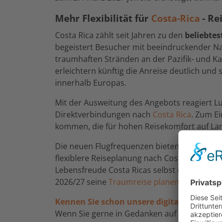
Mehr Flexibilität für
Costa-Rica
- Re
Costa Rica zählt seit Jahren zu den
beliebtes
begeistert Besucher mit beeindruckender Natu
traumhaften Stränden an der Pazifik- und Ka
erleichtern künftig die Anreise deutlich und
innerhalb Europas.
Mit der Ausweitung des Angebots reagiert L
Direktverbindungen nach
Costa Rica
. Zum E
kommen, die für hohen Reisekomfort auf Lan
Die neuen Flugfrequenzen bieten damit idea
flexiblere Reiseplanung nach Costa Rica im 
Lebensfreude Costa Ricas selbst erleben möch
2026/27 seine
Traumreise planen und buche
Kennen Sie schon unsere digitale Weltent
Wenn Sie gerne in Gedanken auf Reisen gehen,