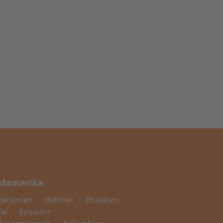
damerika
gentinien
Bolivien
Brasilien
ile
Ecuador