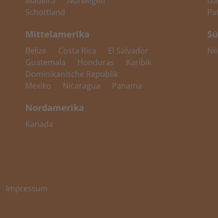
Madeira
Norwegen
Ga
Schottland
Pa
Mittelamerika
Sü
Belize
Costa Rica
El Salvador
Ne
Guatemala
Honduras
Karibik
Dominikanische Republik
Mexiko
Nicaragua
Panama
Nordamerika
Kanada
Impressum