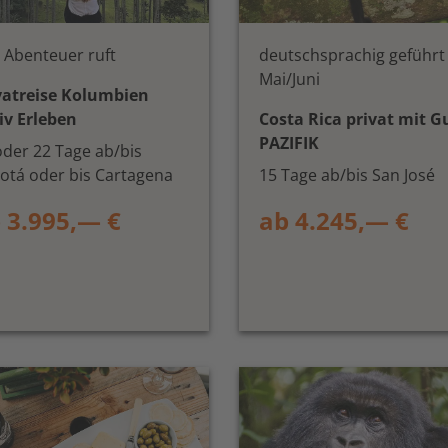
 Abenteuer ruft
deutschsprachig geführt
Mai/Juni
vatreise Kolumbien
iv Erleben
Costa Rica privat mit G
PAZIFIK
oder 22 Tage ab/bis
otá oder bis Cartagena
15 Tage ab/bis San José
 3.995,— €
ab 4.245,— €