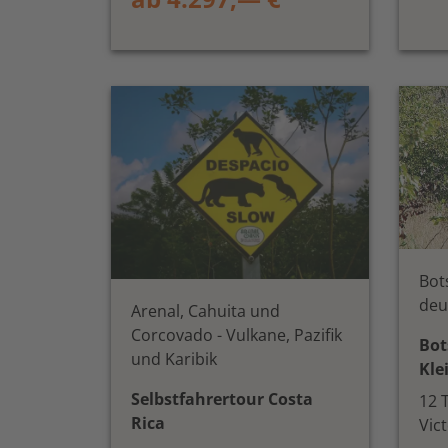
Bot
deu
Arenal, Cahuita und
Corcovado - Vulkane, Pazifik
Bot
und Karibik
Kle
Selbstfahrertour Costa
12 
Rica
Vict