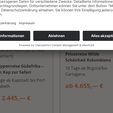
stadt, Weinland, Garden
Natur, Kultur und Abent
te und Addo (ab 2 Pers.
Privatreise Wilde
antiert)
Schönheit Kolumbiens
ppenreise Südafrika –
18 Tage ab Bogotá/bis
 Kap zur Safari
Cartagena
age ab Kapstadt bis Port
ab 4.655,— €
zabeth
 2.445,— €