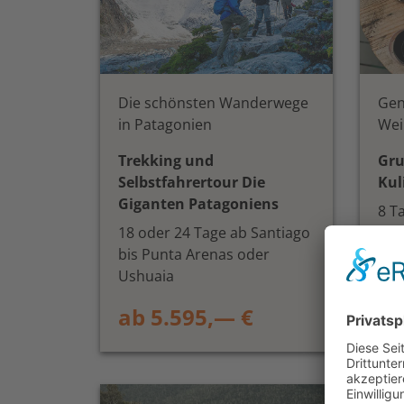
Die schönsten Wanderwege
Gen
in Patagonien
Wei
Trekking und
Gru
Selbstfahrertour Die
Kul
Giganten Patagoniens
8 T
18 oder 24 Tage ab Santiago
ab
bis Punta Arenas oder
Ushuaia
ab 5.595,— €