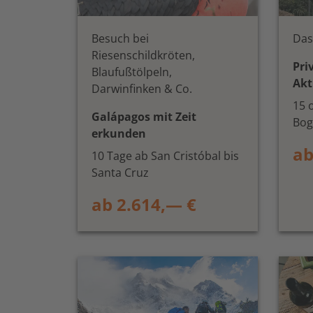
Besuch bei
Das
Riesenschildkröten,
Pri
Blaufußtölpeln,
Akt
Darwinfinken & Co.
15 
Galápagos mit Zeit
Bog
erkunden
ab
10 Tage ab San Cristóbal bis
Santa Cruz
ab 2.614,— €