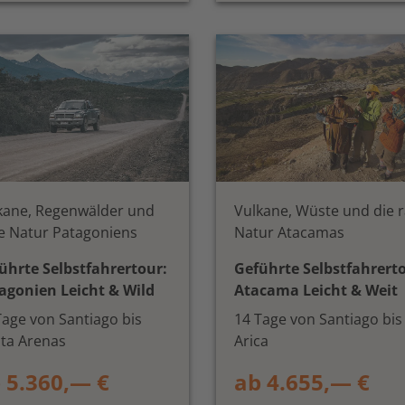
kane, Regenwälder und
Vulkane, Wüste und die 
e Natur Patagoniens
Natur Atacamas
ührte Selbstfahrertour:
Geführte Selbstfahrert
agonien Leicht & Wild
Atacama Leicht & Weit
Tage von Santiago bis
14 Tage von Santiago bis
ta Arenas
Arica
 5.360,— €
ab 4.655,— €