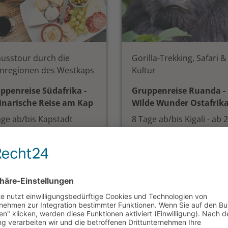
usstour durch die
Gorilla-Trekking, Safari &
nregionen des Westkaps
Kultur
ppenreise Südafrika -
Gruppenreise Ruanda -
inarische Reise am Kap
Wilde Wunder Ostafrik
age ab/bis Kapstadt
8 Tage ab/bis Kigali - ab 2
Teilnehmern
 1.825,— €
ab 4.498,— €