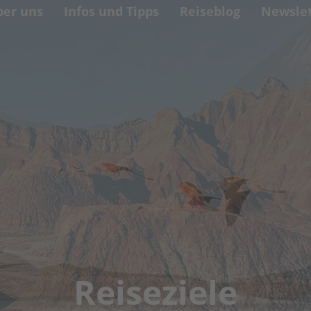
ber uns
Infos und Tipps
Reiseblog
Newslet
Reiseziele