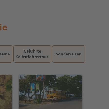
ie
Geführte
teine
Sonderreisen
Selbstfahrertour