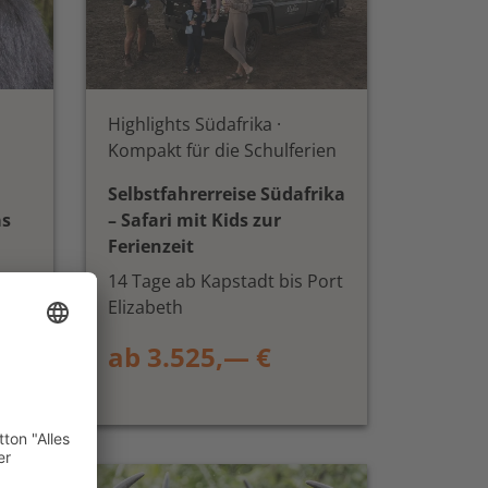
Highlights Südafrika ·
Kompakt für die Schulferien
Selbstfahrerreise Südafrika
as
– Safari mit Kids zur
Ferienzeit
14 Tage ab Kapstadt bis Port
Elizabeth
ab 3.525,— €