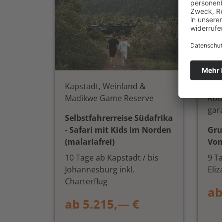
Kapstadt, Weinland &
Kap
Madikwe Game Reserve
Rou
gar
Selbstfahrerreise Südafrika
- Safari mit Kids im Norden
Gru
(malariafrei)
Vom
10 Tage ab Kapstadt / bis
9 T
Johannesburg inkl.
Eli
Charterflug
ab
ab 5.215,— €