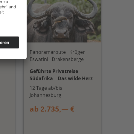
euer
Panoramaroute · Krüger ·
Eswatini · Drakensberge
Geführte Privatreise
Südafrika – Das wilde Herz
12 Tage ab/bis
Johannesburg
ab 2.735,— €