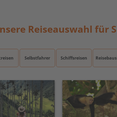
nsere Reiseauswahl für S
treisen
Selbstfahrer
Schiffsreisen
Reisebaus