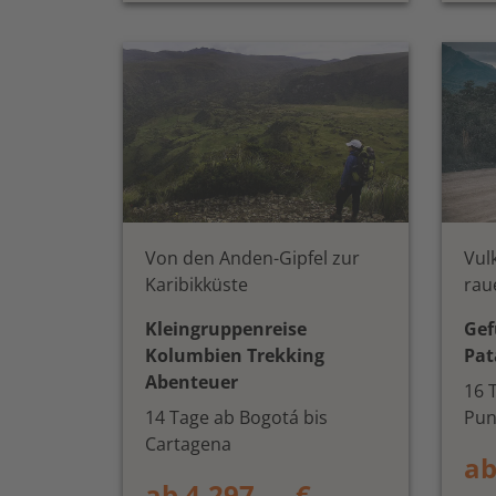
Von den Anden-Gipfel zur
Vul
Karibikküste
rau
Kleingruppenreise
Gef
Kolumbien Trekking
Pat
Abenteuer
16 
14 Tage ab Bogotá bis
Pun
Cartagena
ab
ab 4.297,— €