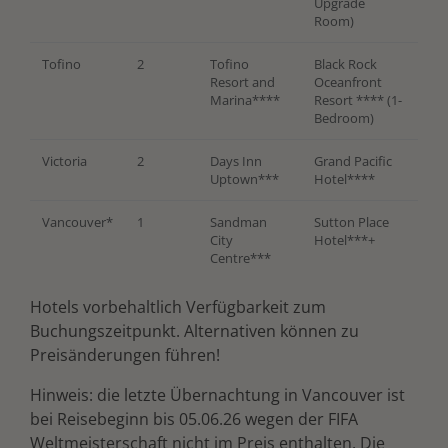
Upgrade
Room)
Tofino
2
Tofino
Black Rock
Resort and
Oceanfront
Marina****
Resort **** (1-
Bedroom)
Victoria
2
Days Inn
Grand Pacific
Uptown***
Hotel****
Vancouver*
1
Sandman
Sutton Place
City
Hotel***+
Centre***
Hotels vorbehaltlich Verfügbarkeit zum
Buchungszeitpunkt. Alternativen können zu
Preisänderungen führen!
Hinweis: die letzte Übernachtung in Vancouver ist
bei Reisebeginn bis 05.06.26 wegen der FIFA
Weltmeisterschaft nicht im Preis enthalten. Die