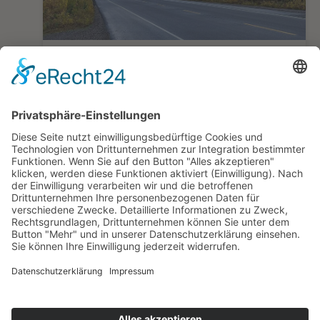
Nationalparks, Seen und Bergpanoramen
Höhepunkte West-Kanadas ab Calgary
14 Tage ab/bis Calgary
ab 2.455,— €