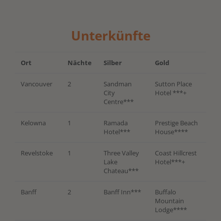
Unterkünfte
Ort
Nächte
Silber
Gold
Vancouver
2
Sandman
Sutton Place
City
Hotel ***+
Centre***
Kelowna
1
Ramada
Prestige Beach
Hotel***
House****
Revelstoke
1
Three Valley
Coast Hillcrest
Lake
Hotel***+
Chateau***
Banff
2
Banff Inn***
Buffalo
Mountain
Lodge****