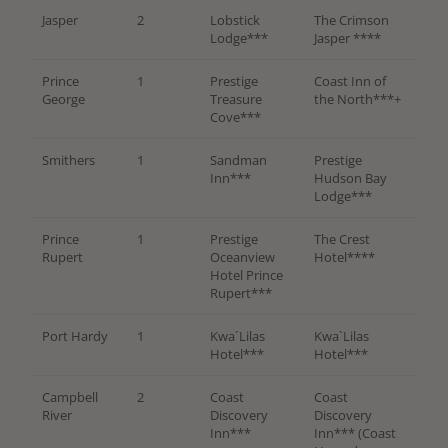
Jasper
2
Lobstick
The Crimson
Lodge***
Jasper ****
Prince
1
Prestige
Coast Inn of
George
Treasure
the North***+
Cove***
Smithers
1
Sandman
Prestige
Inn***
Hudson Bay
Lodge***
Prince
1
Prestige
The Crest
Rupert
Oceanview
Hotel****
Hotel Prince
Rupert***
Port Hardy
1
Kwa´Lilas
Kwa`Lilas
Hotel***
Hotel***
Campbell
2
Coast
Coast
River
Discovery
Discovery
Inn***
Inn*** (Coast