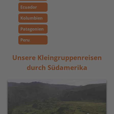
Ecuador
Kolumbien
Patagonien
Peru
Unsere Kleingruppenreisen
durch Südamerika