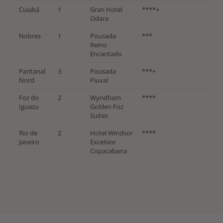
Cuiabá
1
Gran Hotel
****+
Odara
Nobres
1
Pousada
***
Reino
Encantado
Pantanal
3
Pousada
***+
Nord
Piuval
Foz do
2
Wyndham
****
Iguazu
Golden Foz
Suites
Rio de
2
Hotel Windsor
****
Janeiro
Excelsior
Copacabana