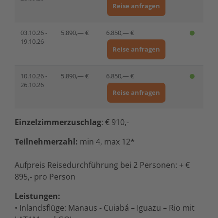
Reise anfragen
03.10.26 -
5.890,— €
6.850,— €
19.10.26
Reise anfragen
10.10.26 -
5.890,— €
6.850,— €
26.10.26
Reise anfragen
Einzelzimmerzuschlag
: € 910,-
Teilnehmerzahl:
min 4, max 12*
Aufpreis Reisedurchführung bei 2 Personen: + €
895,- pro Person
Leistungen:
• Inlandsflüge: Manaus - Cuiabá – Iguazu – Rio mit