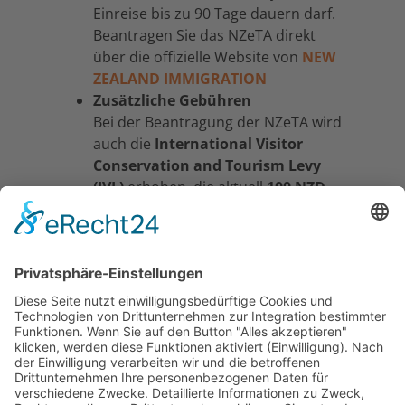
Einreise bis zu 90 Tage dauern darf.
Beantragen Sie das NZeTA direkt
über die offizielle Website von
NEW
ZEALAND IMMIGRATION
Zusätzliche Gebühren
Bei der Beantragung der NZeTA wird
auch die
International Visitor
Conservation and Tourism Levy
(IVL)
erhoben, die aktuell
100 NZD
beträgt. Diese Abgabe dient der
Unterstützung von
Tourismusinfrastruktur und
Naturschutzprojekten.
Empfohlene Vorlaufzeit
Es wird empfohlen, die NZeTA
mindestens
72 Stunden vor Abflug
zu beantragen, um Verzögerungen
zu vermeiden.