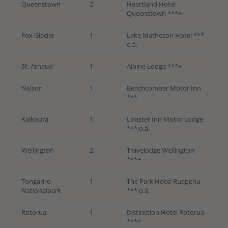
Queenstown
2
Heartland Hotel
Queenstown ***+
Fox Glacier
1
Lake Matheson Hotel ***
o.ä.
St. Arnaud
1
Alpine Lodge ***+
Nelson
1
Beachcomber Motor Inn
***
Kaikoura
1
Lobster Inn Motor Lodge
*** o.ä.
Wellington
2
Travelodge Wellington
***+
Tongariro
1
The Park Hotel Ruapehu
Nationalpark
*** o.ä.
Rotorua
1
Distinction Hotel Rotorua
****