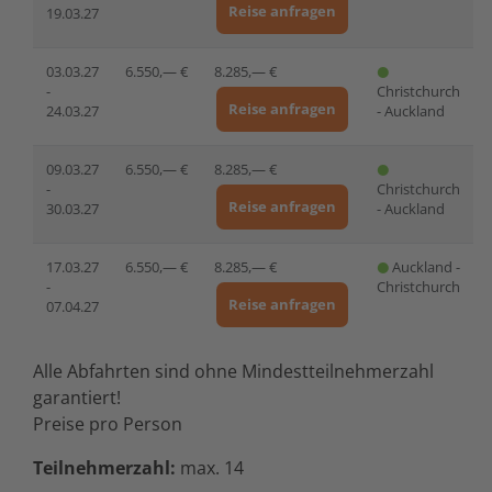
Reise anfragen
19.03.27
03.03.27
6.550,— €
8.285,— €
-
Christchurch
Reise anfragen
24.03.27
- Auckland
09.03.27
6.550,— €
8.285,— €
-
Christchurch
Reise anfragen
30.03.27
- Auckland
17.03.27
6.550,— €
8.285,— €
Auckland -
-
Christchurch
Reise anfragen
07.04.27
Alle Abfahrten sind ohne Mindestteilnehmerzahl
garantiert!
Preise pro Person
Teilnehmerzahl:
max. 14