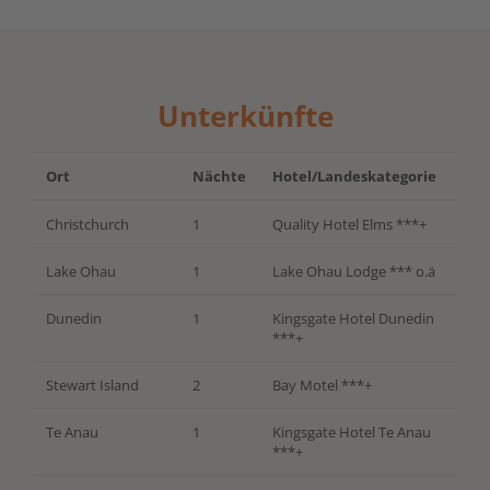
Unterkünfte
Ort
Nächte
Hotel/Landeskategorie
Christchurch
1
Quality Hotel Elms ***+
Lake Ohau
1
Lake Ohau Lodge *** o.ä
Dunedin
1
Kingsgate Hotel Dunedin
***+
Stewart Island
2
Bay Motel ***+
Te Anau
1
Kingsgate Hotel Te Anau
***+