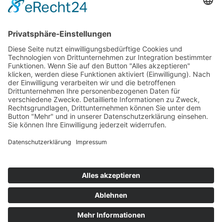
er der
Selbstfahrerreise Neuseeland - Wildnis &
Natur zum Genießen
29 Tage ab Auckland / bis Christchurch
ab 7.677,— €
Kontakt
Newsletter
AGB
Datenschutz
Impressum
Cookie Einstellungen