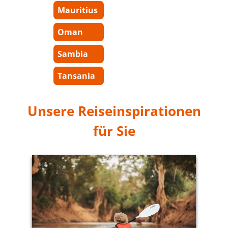
Mauritius
Oman
Sambia
Tansania
Unsere Reiseinspirationen
für Sie