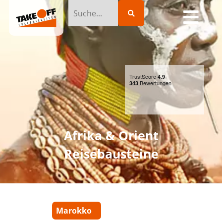
Afrika & Orient
Reisebausteine
Marokko