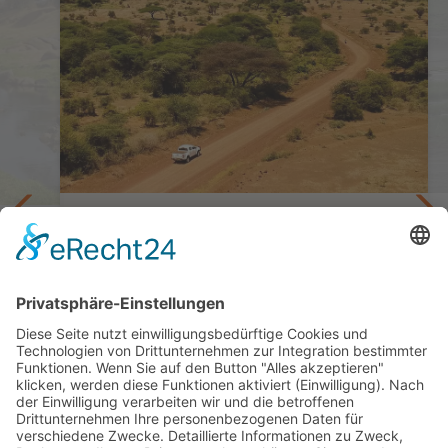
Nationalparks, Berge und Strand
Tansania Selbstfahrer Bush to Beach
r
14 Tage ab Arusha / bis Daressalam
ab 3.247,— €