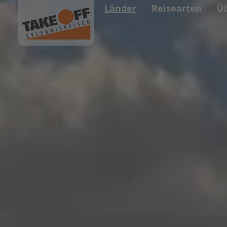
Länder
Reisearten
Ü