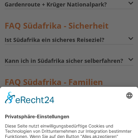
Gardenroute + Krüger Nationalpark?
FAQ Südafrika - Sicherheit
Ist Südafrika ein sicheres Reiseziel?
Kann ich in Südafrika sicher selberfahren?
FAQ Südafrika - Familien
Ist Südafrika ein kinderfreundliches
Reiseziel?
Kann ich mein Kind mit auf Safari nehmen?