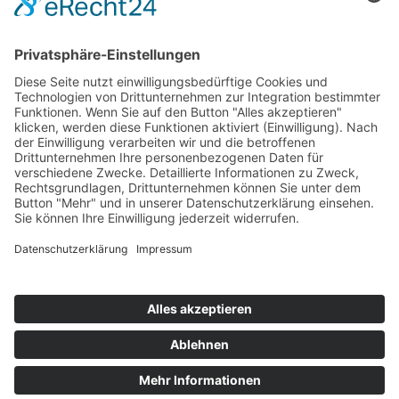
it
Selbstfahrerreise Südafrika – Safari mit
Kids zur Ferienzeit
14 Tage ab Kapstadt bis Port Elizabeth
ab 3.525,— €
Kontakt
Newsletter
AGB
Datenschutz
Impressum
Cookie Einstellungen