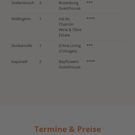
Stellenbosch
3
Rozenburg
***
Guesthouse
Wellington
1
Val du
****
Charron
Wine & Olive
Estate
Durbanville
1
D'Aria Living
***
(Cottages)
Kapstadt
2
Bayflowers
****
Guesthouse
Termine & Preise