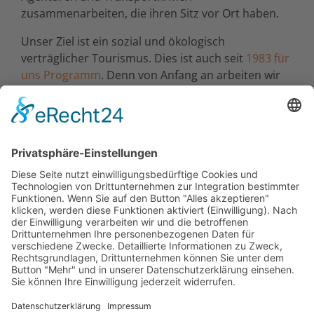
zusammenarbeiten, die ihren Sitz vor Ort haben.
Unser Ziel ist ein sozial und ökologisch
verträglicher Tourismus. Dies ist auch seit
1983 für
uns Programm
. Denn von Anfang an arbeiten wir
vor Ort mit einheimischen Agenturen zusammen
und achten darauf, dass das Geld, das wir
ausgeben, auch dem bereisten Land zugute
kommt.
Für uns und unsere Reisen gilt: Urlaub ist die
schönste Zeit im Jahr und das gilt erst recht, wenn
Sie selbst erfahren, dass Ihre Reise für die
Bevölkerung positive Effekte hat. Genießen Sie
außergewöhnliche Begegnungen mit unseren
Gruppenreisen in
Armenien
, Deutschlad, Polen,
Georgien
und Rumänien.