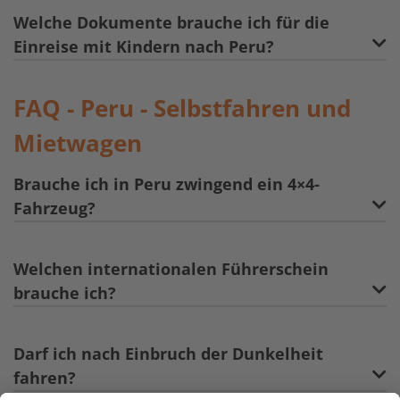
Welche Dokumente brauche ich für die
Einreise mit Kindern nach Peru?
FAQ - Peru - Selbstfahren und
Mietwagen
Brauche ich in Peru zwingend ein 4×4-
Fahrzeug?
Welchen internationalen Führerschein
brauche ich?
Darf ich nach Einbruch der Dunkelheit
fahren?