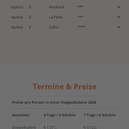
Iquitos
3
Amatista
***
Iquitos
3
La Perla
***
Iquitos
3
Zafiro
****
Termine & Preise
Preise pro Person
in einer Doppelkabine
2026
Amatista
4 Tage / 3 Nächte
7 Tage / 6 Nächte
Doppelkabine
€ 1.571,-
€ 3.122,-