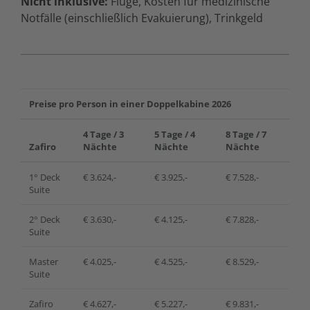
Nicht inklusive:
Flüge, Kosten für medizinische
Notfälle (einschließlich Evakuierung), Trinkgeld
Preise pro Person in einer Doppelkabine 2026
4 Tage / 3
5 Tage / 4
8 Tage / 7
Zafiro
Nächte
Nächte
Nächte
1° Deck
€ 3.624,-
€ 3.925,-
€ 7.528,-
Suite
2° Deck
€ 3.630,-
€ 4.125,-
€ 7.828,-
Suite
Master
€ 4.025,-
€ 4.525,-
€ 8.529,-
Suite
Zafiro
€ 4.627,-
€ 5.227,-
€ 9.831,-