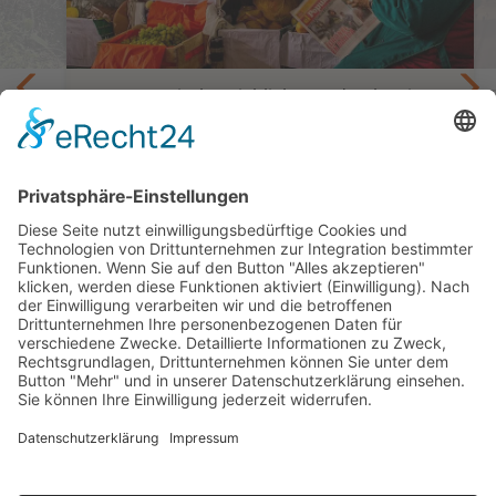
Gastronomische Highlights und Kultur in
Lima, Cuzco und im Heiligem Tal
Privatreise Kulinarisches Abenteuer in
Peru
8 Tage oder 11 Tage ab Lima/bis Cuzco oder
Puerto Maldonado
ab 1.322,— €