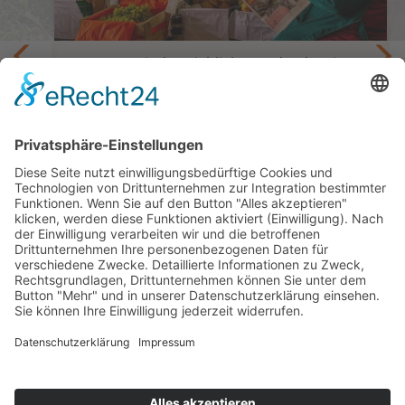
Gastronomische Highlights und Kultur in
Lima, Cuzco und im Heiligem Tal
Privatreise Kulinarisches Abenteuer in
Peru
8 Tage oder 11 Tage ab Lima/bis Cuzco oder
Puerto Maldonado
ab 1.322,— €