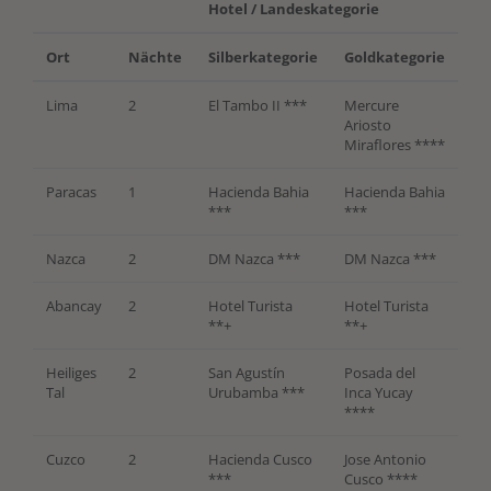
Hotel / Landeskategorie
Ort
Nächte
Silberkategorie
Goldkategorie
Lima
2
El Tambo II ***
Mercure
Ariosto
Miraflores
****
Paracas
1
Hacienda Bahia
Hacienda Bahia
***
***
Nazca
2
DM Nazca ***
DM Nazca ***
Abancay
2
Hotel Turista
Hotel Turista
**+
**+
Heiliges
2
San Agustín
Posada del
Tal
Urubamba ***
Inca Yucay
****
Cuzco
2
Hacienda Cusco
Jose Antonio
***
Cusco ****