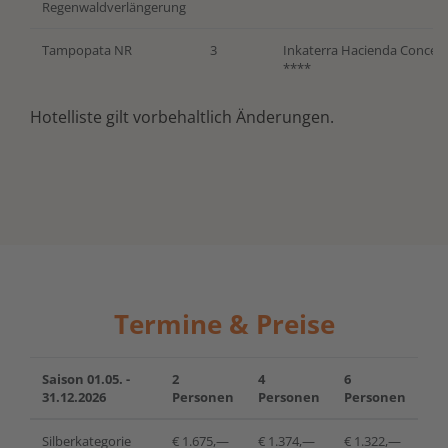
Regenwaldverlängerung
Tampopata NR
3
Inkaterra Hacienda Concep
****
Hotelliste gilt vorbehaltlich Änderungen.
Termine & Preise
Saison 01.05. -
2
4
6
31.12.2026
Personen
Personen
Personen
Silberkategorie
€ 1.675,—
€ 1.374,—
€ 1.322,—