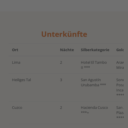
Unterkünfte
Ort
Nächte
Silberkategorie
Goldk
Lima
2
Hotel El Tambo
Arawi 
II ***
Mirafl
Heiliges Tal
3
San Agustín
Sones
Urubamba ***
Posada
Inca Y
****
Cuzco
2
Hacienda Cusco
San Ag
***+
Plaza 
****