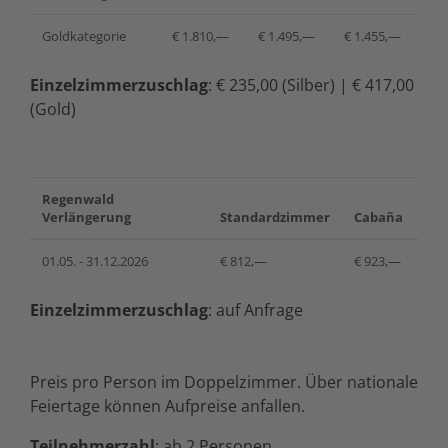
Goldkategorie
€ 1.810,—
€ 1.495,—
€ 1.455,—
Einzelzimmerzuschlag
: € 235,00 (Silber) | € 417,00
(Gold)
Regenwald
Verlängerung
Standardzimmer
Cabaña
01.05. - 31.12.2026
€ 812,—
€ 923,—
Einzelzimmerzuschlag
: auf Anfrage
Preis pro Person im Doppelzimmer. Über nationale
Feiertage können Aufpreise anfallen.
Teilnehmerzahl
: ab 2 Personen