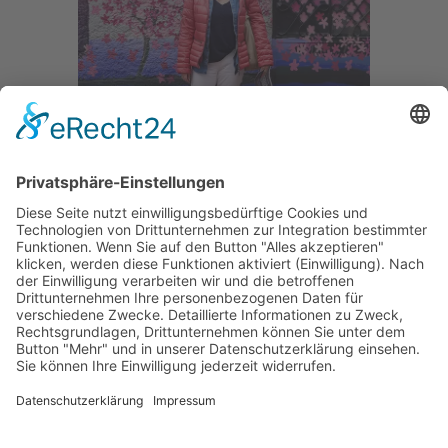
Carmen Wolf - ihre Spezialgebiete
sind: Zentralasien, Mittelamerika und
Peru. Nach ihrem Pädagogikstudium
bereiste sie Sri Lanka und Indien und
war mehrfach in Peru, Guatemala und
Mexico. Ihre Leidenschaft für alte
Kulturen bringt sie ein mit der
Entwicklung neuer Reisen auf der
Seidenstraße.
Inzwischen ist Carmen Wolf im
Ruhestand und noch beratend für
TAKE OFF Reisen da.