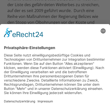
der Liste des gefährdeten Welterbes zu streichen,
auf der es seit 2009 geführt wurde. Durch eine
Reihe von Maßnahmen der Regierung Belizes wie
den Stopp von Ölbohrungen vor der Küste und
dem Schutz Mangroven hat sich das Ökosystem
des Korallenriffes erholt. An den Korallenriffen und
in den Mangroven leben viele bedrohte Tierarten,
Meeresschildkröten und Seekühe sind hier
beheimatet.
Besuchen Sie Belize innerhalb einer
Gruppenreise
oder erkunden Sie es auf eigene Faust per
Mietwagen auf einer
Selbstfahrertour
, auch in
Kombination mit Yucatan/Mexiko.