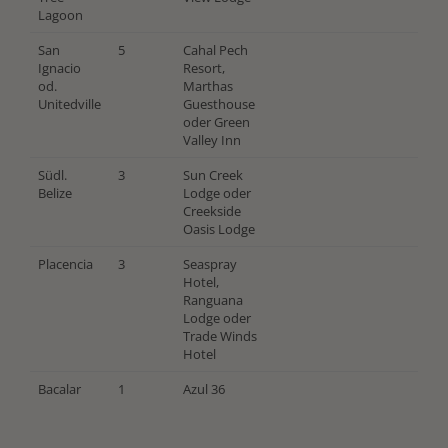
Lagoon
San
5
Cahal Pech
Ignacio
Resort,
od.
Marthas
Unitedville
Guesthouse
oder Green
Valley Inn
Südl.
3
Sun Creek
Belize
Lodge oder
Creekside
Oasis Lodge
Placencia
3
Seaspray
Hotel,
Ranguana
Lodge oder
Trade Winds
Hotel
Bacalar
1
Azul 36