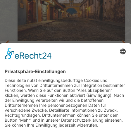
Unser Evergreen: Kultur und Natur -
Guatemala, El Salvador, Honduras, Belize
 mit
Gruppenreise Guatemala - Zentralamerika
Spezial
19 Tage ab/bis Guatemala City
ab 3.695,— €