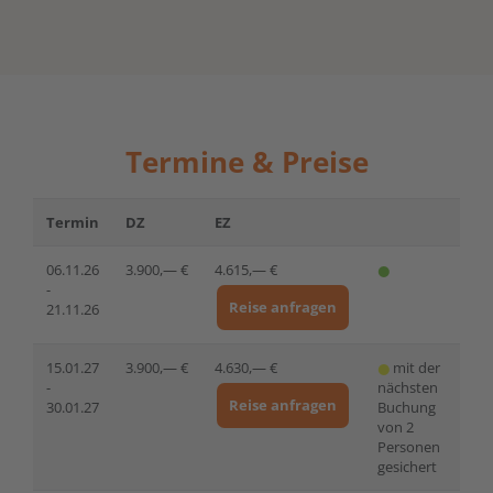
Termine & Preise
Termin
DZ
EZ
06.11.26
3.900,— €
4.615,— €
-
Reise anfragen
21.11.26
15.01.27
3.900,— €
4.630,— €
mit der
-
nächsten
Reise anfragen
30.01.27
Buchung
von 2
Personen
gesichert