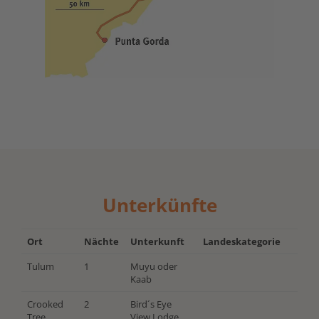
Unterkünfte
Ort
Nächte
Unterkunft
Landeskategorie
Tulum
1
Muyu oder
Kaab
Crooked
2
Bird´s Eye
Tree
View Lodge