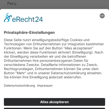
Peru.
Im noch unbekannten Norden liegen die alte
Lehmziegelstadt Chan Chan, die Sonnen- und
Mondpyramide bei Trujillo, Kuélap, größer als
Machu Picchu, bei Chachapoyas.
Artenreiche Nationalparks wie Pacaya Samaria bei
Iquitos, Manu oder Tambopata bei Puerto
Maldonado lassen sich auch per Schiff und Boot
erkunden.
Tauchen Sie mit uns in die faszinierende Welt
Perus ein.
Kontakt
Newsletter
AGB
Datenschutz