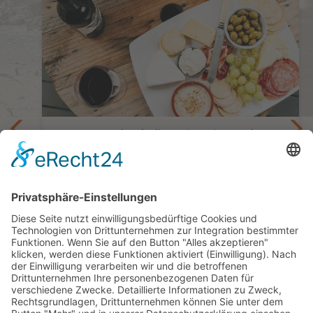
Genusstour durch die Weinregionen des
Westkaps
it
Gruppenreise Südafrika - Kulinarische
Reise am Kap
8 Tage ab/bis Kapstadt
ab 1.825,— €