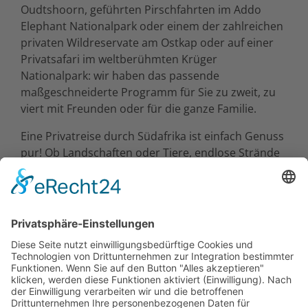
Oudtshoorn, geführten Pirschfahrten im Addo
Elephant Nationalpark oder einem der zahlreichen
privaten Wildreservate am Ostkap oder auf einer
Privatsafari im weltberühmten Krüger
Nationalpark: wir haben das passende
maßgeschneiderte Programm für Sie zu zweit, zu
viert mit Freunden oder für die ganze Familie.
Eine Privatreise durch Südafrika ist einfach Genuss
pur! Ob Landschaften oder Tiere, endlose Strände
oder pulsierende Metropolen, Südafrika hat von
allem etwas zu bieten. Das Land hat seine Stärken
im Abenteuer-, Sport-, Natur- und Tierwelt-Urlaub
und ist Vorreiter und weltweiter Marktführer im
nachhaltigen Tourismus.
Nicht das passende Reiseangebot gefunden? Dann
stöbern Sie durch unsere
Gruppenreisen in
Südafrika
oder entdecken Sie mit unseren