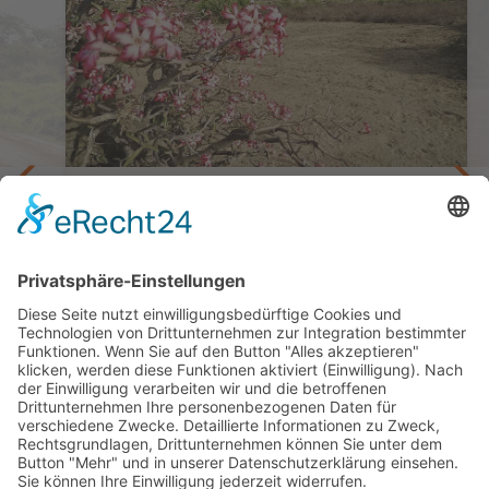
arks
Safari & Abenteuer in Meru, Samburu und Ol
Pejeta
ach
Privatreise Kenia - Hautnah und Aktiv
10 Tage ab/bis Nairobi
ab 3.597,— €