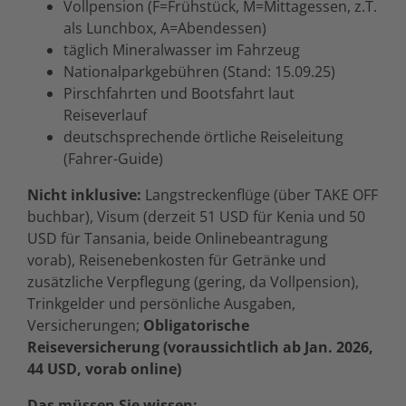
Vollpension (F=Frühstück, M=Mittagessen, z.T.
als Lunchbox, A=Abendessen)
täglich Mineralwasser im Fahrzeug
Nationalparkgebühren (Stand: 15.09.25)
Pirschfahrten und Bootsfahrt laut
Reiseverlauf
deutschsprechende örtliche Reiseleitung
(Fahrer-Guide)
Nicht inklusive:
Langstreckenflüge (über TAKE OFF
buchbar), Visum (derzeit 51 USD für Kenia und 50
USD für Tansania, beide Onlinebeantragung
vorab), Reisenebenkosten für Getränke und
zusätzliche Verpflegung (gering, da Vollpension),
Trinkgelder und persönliche Ausgaben,
Versicherungen;
Obligatorische
Reiseversicherung (voraussichtlich ab Jan. 2026,
44 USD, vorab online)
Das müssen Sie wissen: