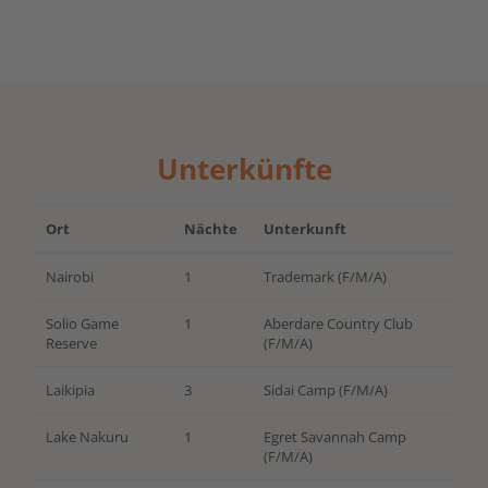
Unterkünfte
Ort
Nächte
Unterkunft
Nairobi
1
Trademark (F/M/A)
Solio Game
1
Aberdare Country Club
Reserve
(F/M/A)
Laikipia
3
Sidai Camp (F/M/A)
Lake Nakuru
1
Egret Savannah Camp
(F/M/A)