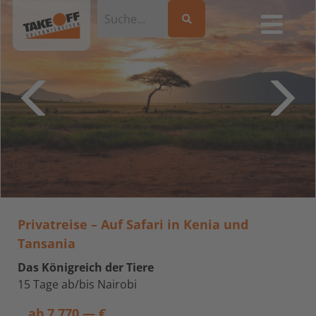
Privatreise – Auf Safari in Kenia und
Tansania
Das Königreich der Tiere
15 Tage ab/bis Nairobi
ab
7.770,— €