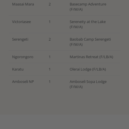
Maasai Mara
2
Basecamp Adventure
(F/M/A)
Victoriasee
1
Sereneity at the Lake
(F/M/A)
Serengeti
2
Baobab Camp Serengeti
(F/M/A)
Ngorongoro
1
Martinas Retreat (F/LB/A)
Karatu
1
Olerai Lodge (F/LB/A)
Amboseli NP
1
Amboseli Sopa Lodge
(F/M/A)