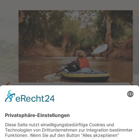
arks
Naturnah Land & Leute kennenlernen
Kayaktour auf dem Ewaso Nyiro |
ach
Reiseinspiration
4 Tage ab/bis Nairobi
ab 911,— €