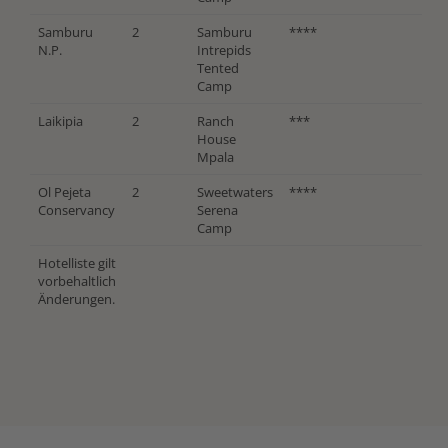
Samburu
2
Samburu
****
N.P.
Intrepids
Tented
Camp
Laikipia
2
Ranch
***
House
Mpala
Ol Pejeta
2
Sweetwaters
****
Conservancy
Serena
Camp
Hotelliste gilt
vorbehaltlich
Änderungen.