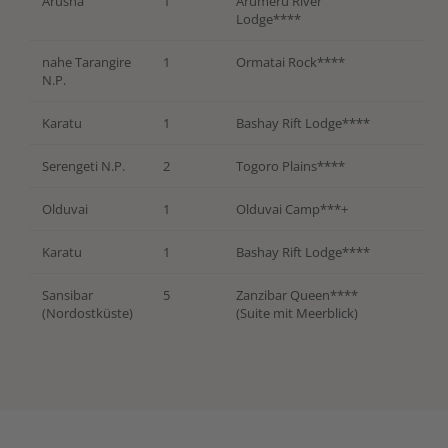
Arusha
1
Arumeru River
Lodge****
nahe Tarangire
1
Ormatai Rock****
N.P.
Karatu
1
Bashay Rift Lodge****
Serengeti N.P.
2
Togoro Plains****
Olduvai
1
Olduvai Camp***+
Karatu
1
Bashay Rift Lodge****
Sansibar
5
Zanzibar Queen****
(Nordostküste)
(Suite mit Meerblick)