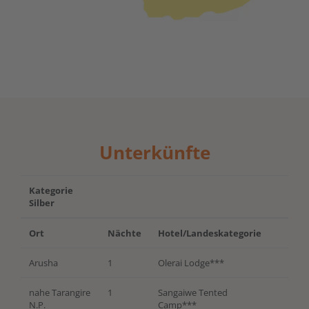
Unterkünfte
Kategorie
Silber
Ort
Nächte
Hotel/Landeskategorie
Arusha
1
Olerai Lodge***
nahe Tarangire
1
Sangaiwe Tented
N.P.
Camp***