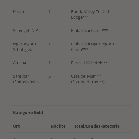
Karatu
1
Rhotia Valley Tented
Lodge***
Serengeti N.P.
2
Embalakai Camp***
Ngorongoro
1
Embalakai Ngorongoro
Schutzgebiet
Camp***
Arusha
1
Forest Hill Hotel***
Sansibar
5
Casa del Mar***
(Südostküste)
(Standardzimmer)
Kategorie Gold
Ort
Nächte
Hotel/Landeskategorie