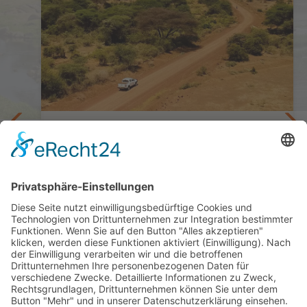
Nationalparks, Berge und Strand
Tansania Selbstfahrer Bush to Beach
r
14 Tage ab Arusha / bis Daressalam
ab 3.247,— €