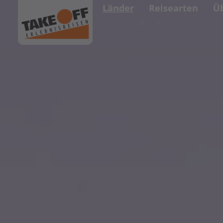
Länder
Reisearten
Ü