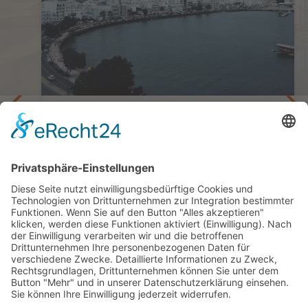
ultur
Bunte Souks, majestätische
Berglandschaften & die endlose Wüste
Kleingruppenreise Oman | Von Souks,
Wüsten & Weihrauch
8 Tage ab/bis Muscat
ab 3.395,— €