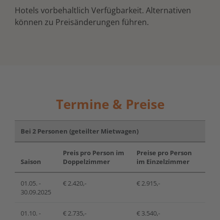
Hotels vorbehaltlich Verfügbarkeit. Alternativen
können zu Preisänderungen führen.
Termine & Preise
Bei 2 Personen (geteilter Mietwagen)
Preis pro Person im
Preise pro Person
Saison
Doppelzimmer
im Einzelzimmer
01.05. -
€ 2.420,-
€ 2.915,-
30.09.2025
01.10. -
€ 2.735,-
€ 3.540,-