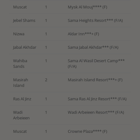
Muscat
1
Mysk Al Mouj**** (F)
Jebel Shams
1
Sama Heights Resort*** (F/A)
Nizwa
1
Aldar Inn***+ (F)
Jabal Akhdar
1
Sama Jabal Akhdar*** (F/A)
Wahiba
1
Sama Al Wasil Desert Camp***
Sands
(F/A)
Masirah
2
Masirah Island Resort***+ (F)
Island
Ras Al Jinz
1
Sama Ras Al Jinz Resort*** (F/A)
Wadi
1
Wadi Arbeieen Resort*** (F/A)
Arbeieen
Muscat
1
Crowne Plaza**** (F)