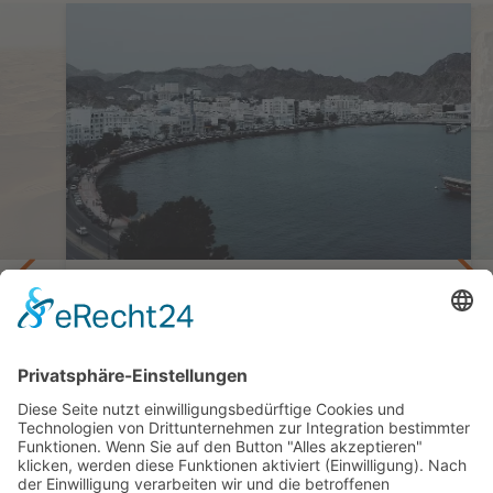
ultur
Bunte Souks, majestätische
Berglandschaften & die endlose Wüste
Kleingruppenreise Oman | Von Souks,
Wüsten & Weihrauch
8 Tage ab/bis Muscat
ab 3.395,— €