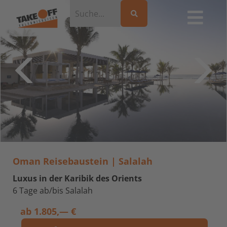
Oman Reisebaustein | Salalah
Luxus in der Karibik des Orients
6 Tage ab/bis Salalah
ab
1.805,— €