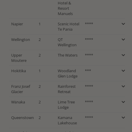
Hotel &
Resort
Manuels
Napier
1
Scenic Hotel
****
Te Pania
Wellington
2
QT
****
Wellington
Upper
2
The Waters
****
Moutere
Hokitika
1
Woodland
***
Glen Lodge
Franz Josef
2
Rainforest
****
Glacier
Retreat
Wānaka
2
Lime Tree
****
Lodge
Queenstown
2
Kamana
****
Lakehouse