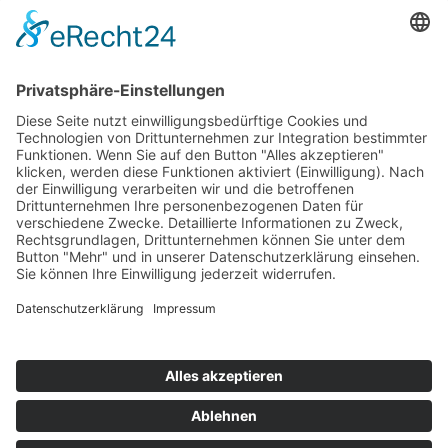
Alle Highlights Neuseelands in kleiner
Gruppe erleben
er der
Kleingruppenreise Naturwunder
Neuseeland
22 Tage ab Christchurch/bis Auckland
ab 6.280,— €
Kontakt
Newsletter
AGB
Datenschutz
Impressum
Cookie Einstellungen