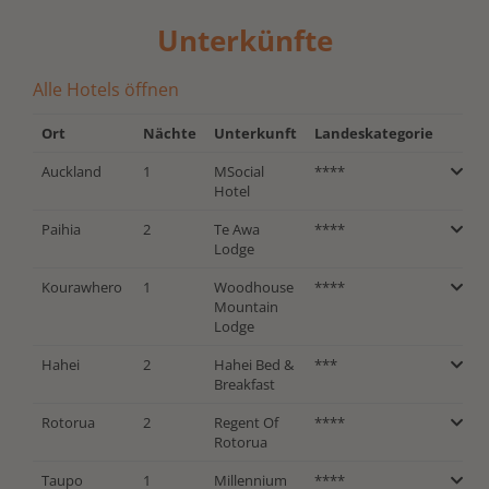
Unterkünfte
Alle Hotels öffnen
Ort
Nächte
Unterkunft
Landeskategorie
Auckland
1
MSocial
****
Hotel
Paihia
2
Te Awa
****
Lodge
Kourawhero
1
Woodhouse
****
Mountain
Lodge
Hahei
2
Hahei Bed &
***
Breakfast
Rotorua
2
Regent Of
****
Rotorua
Taupo
1
Millennium
****