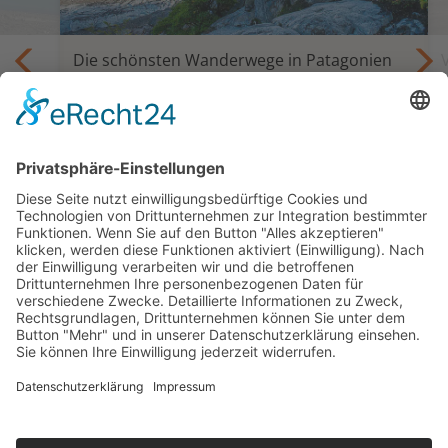
Die schönsten Wanderwege in Patagonien
Trekking und Selbstfahrertour Die
Giganten Patagoniens
is
18 oder 24 Tage ab Santiago bis Punta
Arenas oder Ushuaia
ab 5.595,— €