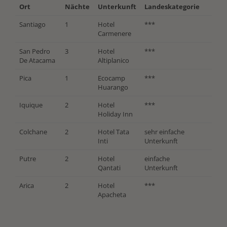
Ort
Nächte
Unterkunft
Landeskategorie
Santiago
1
Hotel
***
Carmenere
San Pedro
3
Hotel
***
De Atacama
Altiplanico
Pica
1
Ecocamp
***
Huarango
Iquique
2
Hotel
***
Holiday Inn
Colchane
2
Hotel Tata
sehr einfache
Inti
Unterkunft
Putre
2
Hotel
einfache
Qantati
Unterkunft
Arica
2
Hotel
***
Apacheta