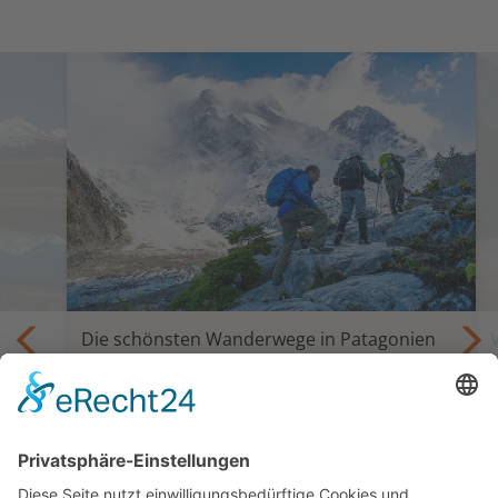
Die schönsten Wanderwege in Patagonien
Trekking und Selbstfahrertour Die
Giganten Patagoniens
is
18 oder 24 Tage ab Santiago bis Punta
Arenas oder Ushuaia