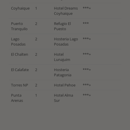
Coyhaique
1
Hotel Dreams
***+
Coyhaique
Puerto
2
Refugio El
***
Tranquilo
Puesto
Lago
2
Hosteria Lago
***+
Posadas
Posadas
El Chalten
2
Hotel
***+
Lunajuim
El Calafate
2
Hosteria
***+
Patagonia
Torres NP
2
Hotel Pehoe
***+
Punta
1
Hotel Alma
***+
Arenas
Sur