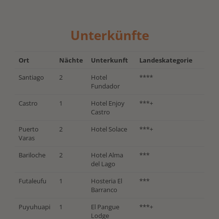
Unterkünfte
Ort
Nächte
Unterkunft
Landeskategorie
Santiago
2
Hotel
****
Fundador
Castro
1
Hotel Enjoy
***+
Castro
Puerto
2
Hotel Solace
***+
Varas
Bariloche
2
Hotel Alma
***
del Lago
Futaleufu
1
Hosteria El
***
Barranco
Puyuhuapi
1
El Pangue
***+
Lodge