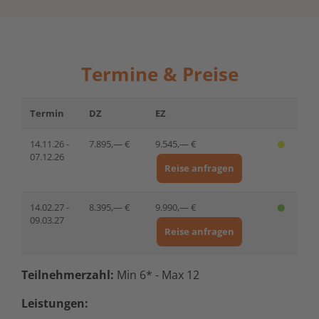
Termine & Preise
Termin
DZ
EZ
14.11.26 -
7.895,— €
9.545,— €
07.12.26
Reise anfragen
14.02.27 -
8.395,— €
9.990,— €
09.03.27
Reise anfragen
Teilnehmerzahl:
Min 6* - Max 12
Leistungen: