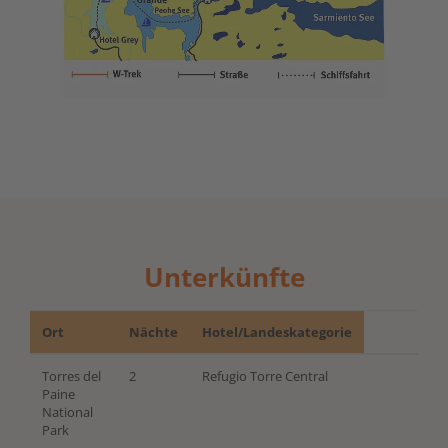
Unterkünfte
Ort
Nächte
Hotel/Landeskategorie
Torres del
2
Refugio Torre Central
Paine
National
Park