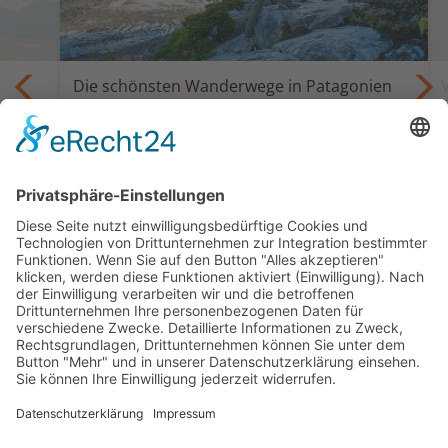
Die schönsten Wanderwege in Patagonien
Trekking und Selbstfahrertour Die
Giganten Patagoniens
is
18 oder 24 Tage ab Santiago bis Punta
Arenas oder Ushuaia
ab 5.595,— €