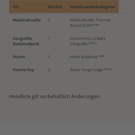
Ort
Nächte
Hotel/Landeskategorie
Malalcahuello
2
Malalcahuello Thermal
Resort & SPA***
Conguillio
1
Ecoturismo La Baita
Nationalpark
Conguillio ***+
Pucón
1
Hotel Malalhue ***
Puerto Fuy
2
Reino Fungi Lodge ***+
Hotelliste gilt vorbehaltlich Änderungen.