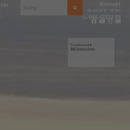
Kontakt
ter
Mo bis Fr 9 – 18 Uhr
040 42222 88
Tel: