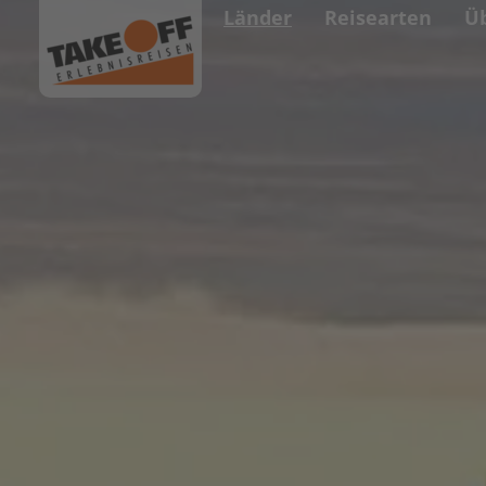
Länder
Reisearten
Ü