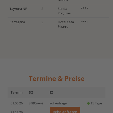
Tayrona NP
2
Senda
****
Koguiwa
Cartagena
2
Hotel Casa
***+
Pizarro
Termine & Preise
Termin
DZ
EZ
01.06.26
3.995,— €
auf Anfrage
15 Tage
-
Reise anfragen
31.12.26