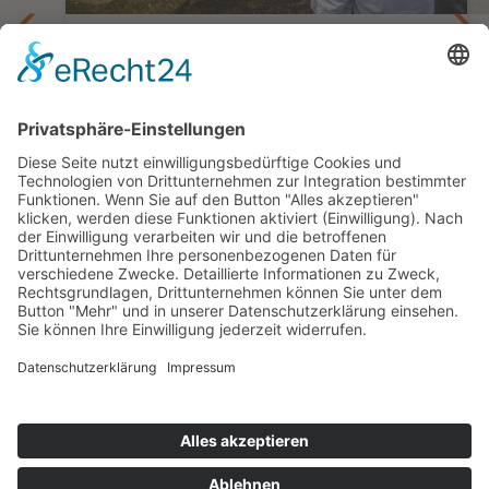
n
Natur, Kultur und Abenteuer
Privatreise Wilde Schönheit Kolumbiens
18 Tage ab Bogotá/bis Cartagena
ab 4.655,— €
Kontakt
Newsletter
AGB
Datenschutz
Impressum
Cookie Einstellungen