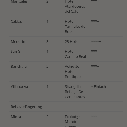
Manizales
2
Hotel
***+
Atardeceres
del Café
Caldas
1
Hotel
***+
Termales del
Ruiz
Medellín
3
23 Hotel
****+
San Gil
1
Hotel
***
Camino Real
Barichara
2
Achiotte
***+
Hotel
Boutique
Villanueva
1
Shangrila
* Einfach
Refugio De
Caminantes
Reiseverlängerung
Minca
2
Ecolodge
***
Mundo
Nuevo