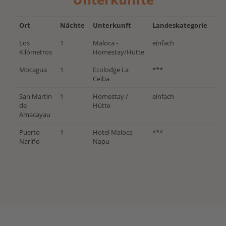
Ort
Nächte
Unterkunft
Landeskategorie
Los
1
Maloca -
einfach
Kilómetros
Homestay/Hütte
Mocagua
1
Ecolodge La
***
Ceiba
San Martin
1
Homestay /
einfach
de
Hütte
Amacayau
Puerto
1
Hotel Maloca
***
Nariño
Napu