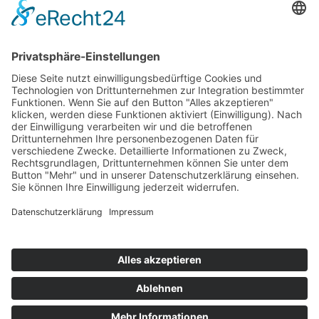
Blaufußtölpeln, Darwinfinken & Co.
Galápagos mit Zeit erkunden
il
10 Tage ab San Cristóbal bis Santa Cruz
ab 2.614,— €
Kontakt
Newsletter
AGB
Datenschutz
Impressum
Cookie Einstellungen