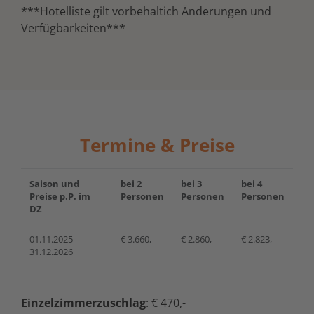
***Hotelliste gilt vorbehaltich Änderungen und
Verfügbarkeiten***
Termine & Preise
Saison und
bei 2
bei 3
bei 4
Preise p.P. im
Personen
Personen
Personen
DZ
01.11.2025 –
€ 3.660,–
€ 2.860,–
€ 2.823,–
31.12.2026
Einzelzimmerzuschlag
: € 470,-