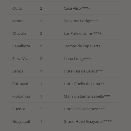
Quito
2
Casa Aliso ***+
Mindo
1
Sisakuna Lodge***+
Otavalo
2
Las Palmeras Inn***+
Papallacta
1
Termas de Papallacta
Selva Viva
2
Liana Lodge**+
Baños
1
Hotel Isla de Baños***
Cotopaxi
1
Hotel Cuello de Luna**
Riobamba
1
Mansion Santa Isabella***
Cuenca
2
Hotel Los Balcones****
Guayaquil
1
Grand Hotel Guayaquil****