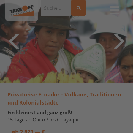
Privatreise Ecuador - Vulkane, Traditionen
und Kolonialstädte
Ein kleines Land ganz groß!
15 Tage ab Quito / bis Guayaquil
ab
2.823,— €