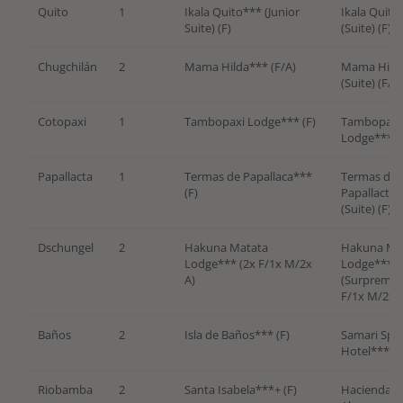
Quito
1
Ikala Quito*** (Junior
Ikala Quito
Suite) (F)
(Suite) (F)
Chugchilán
2
Mama Hilda*** (F/A)
Mama Hild
(Suite) (F/A)
Cotopaxi
1
Tambopaxi Lodge*** (F)
Tambopaxi
Lodge*** (
Papallacta
1
Termas de Papallaca***
Termas de
(F)
Papallacta
(Suite) (F)
Dschungel
2
Hakuna Matata
Hakuna Ma
Lodge*** (2x F/1x M/2x
Lodge***
A)
(Surpreme)
F/1x M/2x A
Baños
2
Isla de Baños*** (F)
Samari Spa
Hotel**** (
Riobamba
2
Santa Isabela***+ (F)
Hacienda