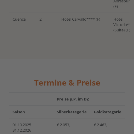
Abraspung
(F)
Cuenca
2
Hotel Carvallo**** (F)
Hotel
Victoria***
(Suite) (F)
Termine & Preise
Preise p.P. im DZ
Saison
Silberkategorie
Goldkategorie
01.10.2025 –
€ 2.053,-
€ 2.463,-
31.12.2026