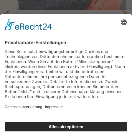
te
Besuch bei Riesenschildkröten,
Blaufußtölpeln, Darwinfinken & Co.
Galápagos mit Zeit erkunden
il
10 Tage ab San Cristóbal bis Santa Cruz
ab 2.614,— €
Kontakt
Newsletter
AGB
Datenschutz