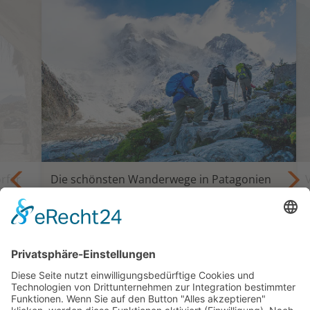
rfer
Die schönsten Wanderwege in Patagonien
Trekking und Selbstfahrertour Die
ern
Giganten Patagoniens
a
18 oder 24 Tage ab Santiago bis Punta
Arenas oder Ushuaia
ab 5.595,— €