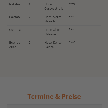
Natales
1
Hotel
***+
CostAustralis
Calafate
2
Hotel Sierra
***
Nevada
Ushuaia
2
Hotel Altos
***
Ushuaia
Buenos
2
Hotel Kenton
****
Aires
Palace
Termine & Preise