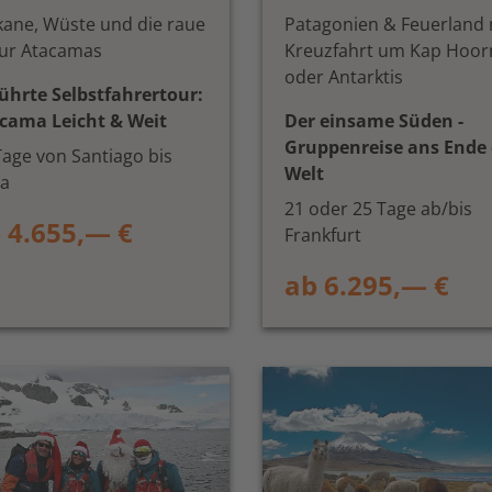
kane, Wüste und die raue
Patagonien & Feuerland 
ur Atacamas
Kreuzfahrt um Kap Hoor
oder Antarktis
ührte Selbstfahrertour:
cama Leicht & Weit
Der einsame Süden -
Gruppenreise ans Ende 
Tage von Santiago bis
Welt
ca
21 oder 25 Tage ab/bis
 4.655,— €
Frankfurt
ab 6.295,— €