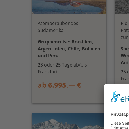
Atemberaubendes
Rio
Südamerika
Pat
zur
Gruppenreise: Brasilien,
Argentinien, Chile, Bolivien
Spe
und Peru
Wei
Ant
23 oder 25 Tage ab/bis
Frankfurt
25 
Fra
ab 6.995,— €
ab