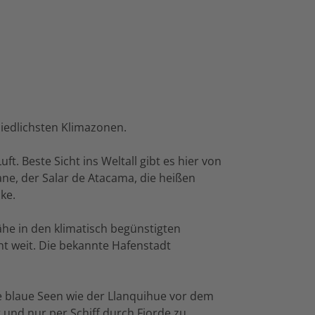
hiedlichsten Klimazonen.
. Beste Sicht ins Weltall gibt es hier von
ne, der Salar de Atacama, die heißen
ke.
ähe in den klimatisch begünstigten
cht weit. Die bekannte Hafenstadt
 blaue Seen wie der Llanquihue vor dem
 und nur per Schiff durch Fjorde zu