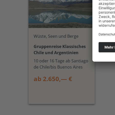
Wüste, Seen und Berge
Gruppenreise Klassisches
Chile und Argentinien
10 oder 16 Tage ab Santiago
de Chile/bis Buenos Aires
ab 2.650,— €