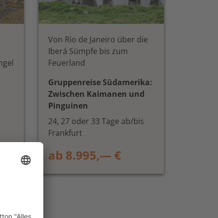
Von Rio de Janeiro über die
Iberá Sümpfe bis zum
ngel
Feuerland
Gruppenreise Südamerika:
Zwischen Kaimanen und
Pinguinen
24, 27 oder 33 Tage ab/bis
Frankfurt
ab 8.995,— €