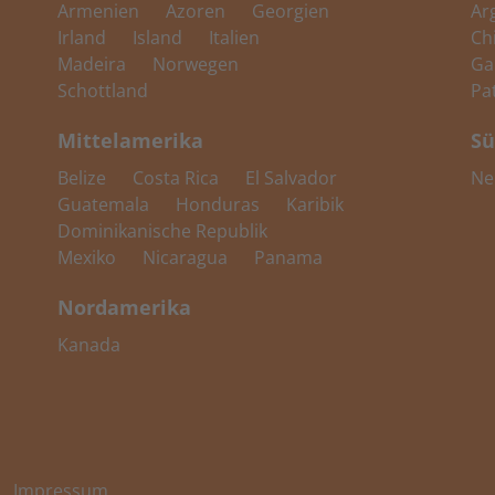
Armenien
Azoren
Georgien
Ar
Irland
Island
Italien
Ch
Madeira
Norwegen
Ga
Schottland
Pa
Mittelamerika
Sü
Belize
Costa Rica
El Salvador
Ne
Guatemala
Honduras
Karibik
Dominikanische Republik
Mexiko
Nicaragua
Panama
Nordamerika
Kanada
Impressum