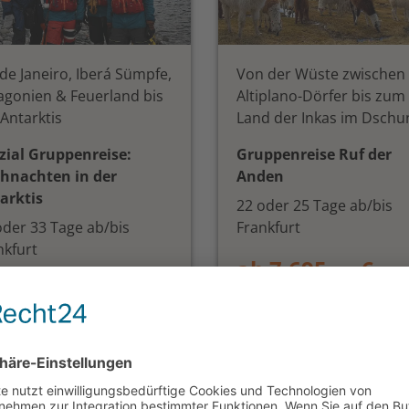
 de Janeiro, Iberá Sümpfe,
Von der Wüste zwischen
agonien & Feuerland bis
Altiplano-Dörfer bis zum
 Antarktis
Land der Inkas im Dschu
zial Gruppenreise:
Gruppenreise Ruf der
hnachten in der
Anden
arktis
22 oder 25 Tage ab/bis
oder 33 Tage ab/bis
Frankfurt
nkfurt
ab 7.695,— €
 19.030,— €