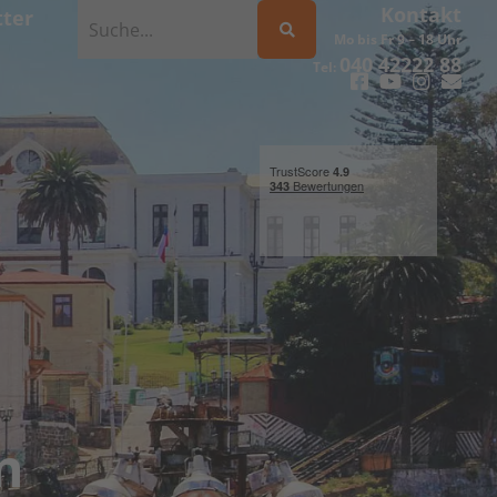
Kontakt
ter
Mo bis Fr 9 – 18 Uhr
040 42222 88
Tel:
n