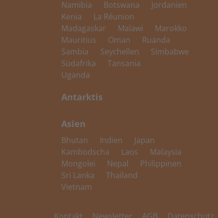
Namibia
Botswana
Jordanien
Kenia
La Réunion
Madagaskar
Malawi
Marokko
Mauritius
Oman
Ruanda
Sambia
Seychellen
Simbabwe
Südafrika
Tansania
Uganda
Antarktis
Asien
Bhutan
Indien
Japan
Kambodscha
Laos
Malaysia
Mongolei
Nepal
Philippinen
Sri Lanka
Thailand
Vietnam
Kontakt
Newsletter
AGB
Datenschutz