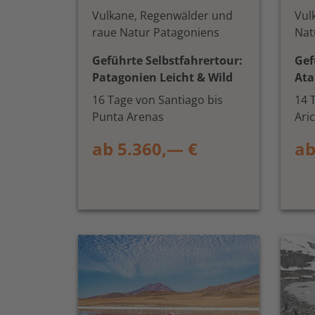
Vulkane, Regenwälder und
Vul
raue Natur Patagoniens
Nat
Geführte Selbstfahrertour:
Gef
Patagonien Leicht & Wild
Ata
16 Tage von Santiago bis
14 
Punta Arenas
Ari
ab 5.360,— €
ab