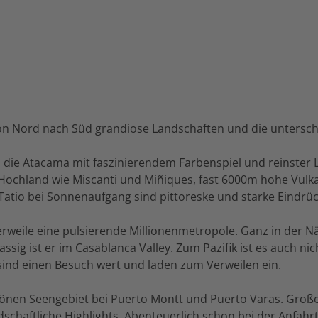
 von Nord nach Süd grandiose Landschaften und die untersc
die Atacama mit faszinierendem Farbenspiel und reinster Luft
Hochland wie Miscanti und Miñiques, fast 6000m hohe Vulka
Tatio bei Sonnenaufgang sind pittoreske und starke Eindrüc
lerweile eine pulsierende Millionenmetropole. Ganz in der N
ssig ist er im Casablanca Valley. Zum Pazifik ist es auch ni
sind einen Besuch wert und laden zum Verweilen ein.
önen Seengebiet bei Puerto Montt und Puerto Varas. Große
chaftliche Highlights. Abenteuerlich schon bei der Anfahrt