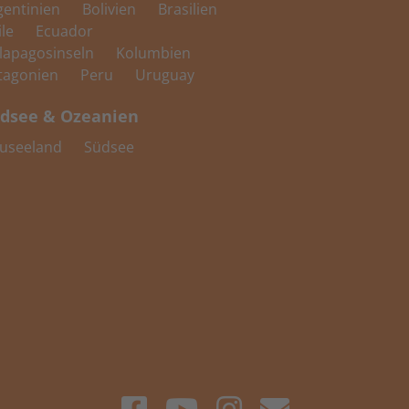
gentinien
Bolivien
Brasilien
ile
Ecuador
lapagosinseln
Kolumbien
tagonien
Peru
Uruguay
dsee & Ozeanien
useeland
Südsee