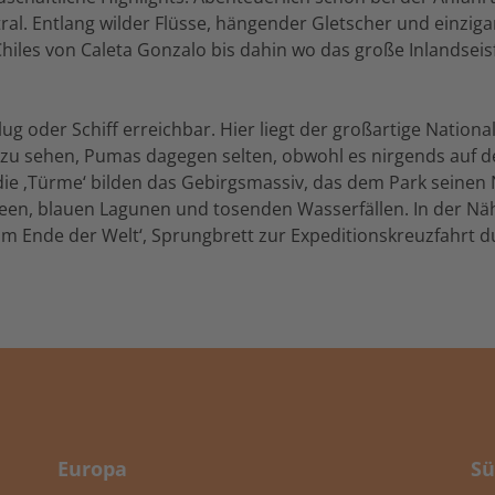
tral. Entlang wilder Flüsse, hängender Gletscher und einzig
Chiles von Caleta Gonzalo bis dahin wo das große Inlandse
ug oder Schiff erreichbar. Hier liegt der großartige Nationa
zu sehen, Pumas dagegen selten, obwohl es nirgends auf de
 die ‚Türme‘ bilden das Gebirgsmassiv, das dem Park seinen
en, blauen Lagunen und tosenden Wasserfällen. In der Näh
am Ende der Welt‘, Sprungbrett zur Expeditionskreuzfahrt d
Europa
Sü