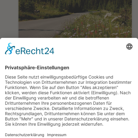
Westkanada: British Columbia, Rockies und
Vancouver Island
Selbstfahrertour West-Kanada
20 Tage ab/bis Vancouver
ab 3.490,— €