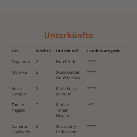
Unterkünfte
Ort
Nächte
Unterkunft
Landeskategorie
Singapore
2
Hotel York
****
Malakka
2
Swiss-Garden
****
Hotel Melaka
Kuala
2
Melia Kuala
****
Lumpur
Lumpur
Taman
2
Mutiara
***
Negara
Taman
Negara
Cameron
2
Strawberry
****
Highlands
Park Resort