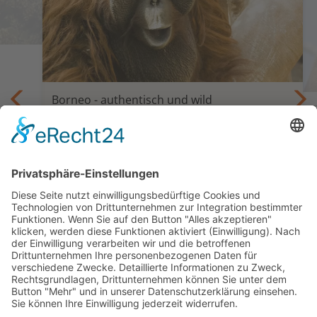
Borneo - authentisch und wild
Privatreise Borneo - Natur und Kultur
13 Tage ab Kuching/bis Sandakan
ab 2.485,— €