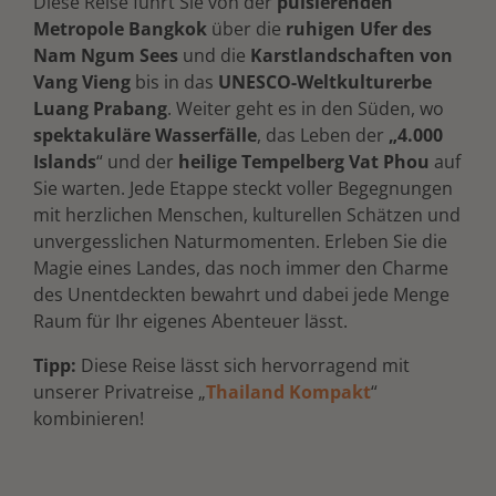
Diese Reise führt Sie von der
pulsierenden
Metropole Bangkok
über die
ruhigen Ufer des
Nam Ngum Sees
und die
Karstlandschaften von
Vang Vieng
bis in das
UNESCO-Weltkulturerbe
Luang Prabang
. Weiter geht es in den Süden, wo
spektakuläre Wasserfälle
, das Leben der
„4.000
Islands
“ und der
heilige Tempelberg Vat Phou
auf
Sie warten. Jede Etappe steckt voller Begegnungen
mit herzlichen Menschen, kulturellen Schätzen und
unvergesslichen Naturmomenten. Erleben Sie die
Magie eines Landes, das noch immer den Charme
des Unentdeckten bewahrt und dabei jede Menge
Raum für Ihr eigenes Abenteuer lässt.
Tipp:
Diese Reise lässt sich hervorragend mit
unserer Privatreise „
Thailand Kompakt
“
kombinieren!